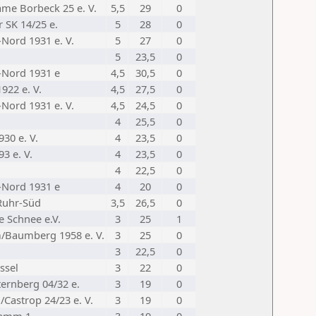
me Borbeck 25 e. V.
5,5
29
0
 SK 14/25 e.
5
28
0
Nord 1931 e. V.
5
27
0
5
23,5
0
Nord 1931 e
4,5
30,5
0
922 e. V.
4,5
27,5
0
Nord 1931 e. V.
4,5
24,5
0
4
25,5
0
930 e. V.
4
23,5
0
3 e. V.
4
23,5
0
4
22,5
0
Nord 1931 e
4
20
0
Ruhr-Süd
3,5
26,5
0
e Schnee e.V.
3
25
1
/Baumberg 1958 e. V.
3
25
0
.
3
22,5
0
ssel
3
22
0
ernberg 04/32 e.
3
19
0
Castrop 24/23 e. V.
3
19
0