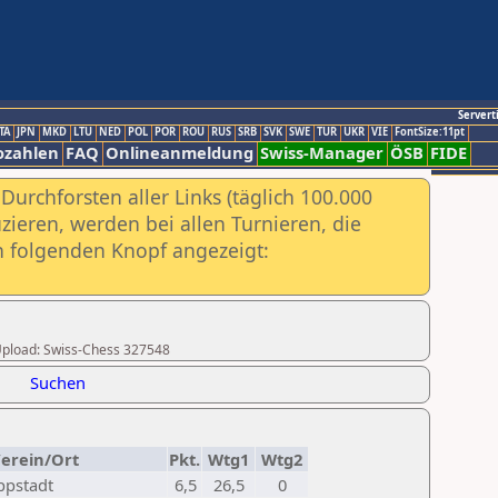
Servert
TA
JPN
MKD
LTU
NED
POL
POR
ROU
RUS
SRB
SVK
SWE
TUR
UKR
VIE
FontSize:11pt
ozahlen
FAQ
Onlineanmeldung
Swiss-Manager
ÖSB
FIDE
urchforsten aller Links (täglich 100.000
ieren, werden bei allen Turnieren, die
ch folgenden Knopf angezeigt:
r Upload: Swiss-Chess 327548
Suchen
erein/Ort
Pkt.
Wtg1
Wtg2
ppstadt
6,5
26,5
0