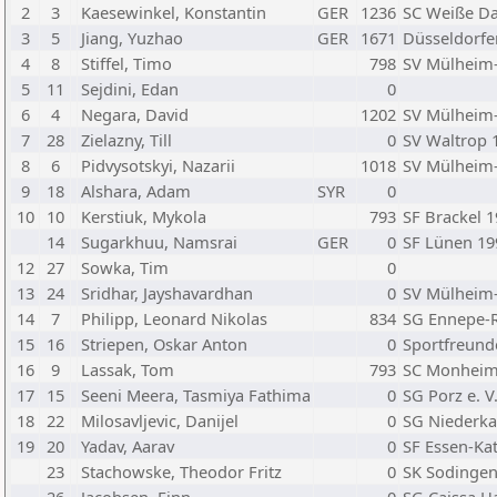
2
3
Kaesewinkel, Konstantin
GER
1236
SC Weiße Da
3
5
Jiang, Yuzhao
GER
1671
Düsseldorfer
4
8
Stiffel, Timo
798
SV Mülheim-
5
11
Sejdini, Edan
0
6
4
Negara, David
1202
SV Mülheim-
7
28
Zielazny, Till
0
SV Waltrop 1
8
6
Pidvysotskyi, Nazarii
1018
SV Mülheim-
9
18
Alshara, Adam
SYR
0
10
10
Kerstiuk, Mykola
793
SF Brackel 1
14
Sugarkhuu, Namsrai
GER
0
SF Lünen 199
12
27
Sowka, Tim
0
13
24
Sridhar, Jayshavardhan
0
SV Mülheim-
14
7
Philipp, Leonard Nikolas
834
SG Ennepe-
15
16
Striepen, Oskar Anton
0
Sportfreund
16
9
Lassak, Tom
793
SC Monheim
17
15
Seeni Meera, Tasmiya Fathima
0
SG Porz e. V
18
22
Milosavljevic, Danijel
0
SG Niederka
19
20
Yadav, Aarav
0
SF Essen-Kat
23
Stachowske, Theodor Fritz
0
SK Sodingen/