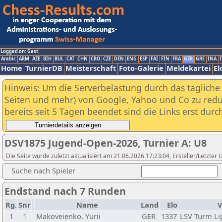
Logged on: Gast
Arabic
ARM
AZE
BIH
BUL
CAT
CHN
CRO
CZE
DEN
ENG
ESP
FAI
FIN
FRA
GER
GRE
INA
I
Home
TurnierDB
Meisterschaft
Foto-Galerie
Meldekartei
El
Hinweis: Um die Serverbelastung durch das tägliche D
Seiten und mehr) von Google, Yahoo und Co zu reduz
bereits seit 5 Tagen beendet sind die Links erst dur
DSV1875 Jugend-Open-2026, Turnier A: U8
Die Seite wurde zuletzt aktualisiert am 21.06.2026 17:23:04, Ersteller/Letzte
Suche nach Spieler
Endstand nach 7 Runden
Rg.
Snr
Name
Land
Elo
V
1
1
Makoveienko, Yurii
GER
1337
LSV Turm Li