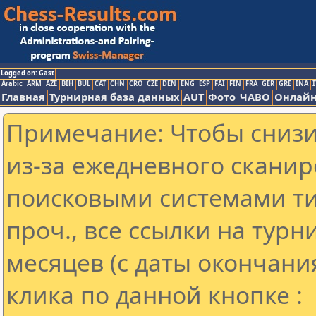
Logged on: Gast
Arabic
ARM
AZE
BIH
BUL
CAT
CHN
CRO
CZE
DEN
ENG
ESP
FAI
FIN
FRA
GER
GRE
INA
I
Главная
Турнирная база данных
AUT
Фото
ЧАВО
Онлайн
Примечание: Чтобы снизит
из-за ежедневного сканир
поисковыми системами ти
проч., все ссылки на тур
месяцев (с даты окончани
клика по данной кнопке :