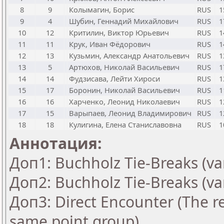
8
9
Колымагин, Борис
RUS
1
9
4
Шубин, Геннадий Михайлович
RUS
1
10
12
Критилин, Виктор Юрьевич
RUS
1
11
11
Крук, Иван Фёдорович
RUS
1
12
13
Кузьмин, Александр Анатольевич
RUS
1
13
5
Артюхов, Николай Васильевич
RUS
1
14
14
Фудзисава, Лейти Хироси
RUS
1
15
17
Боронин, Николай Васильевич
RUS
1
16
16
Харченко, Леонид Николаевич
RUS
1
17
15
Варыпаев, Леонид Владимирович
RUS
1
18
18
Кулигина, Елена Станиславовна
RUS
1
Аннотация:
Доп1: Buchholz Tie-Breaks (va
Доп2: Buchholz Tie-Breaks (va
Доп3: Direct Encounter (The re
same point group)