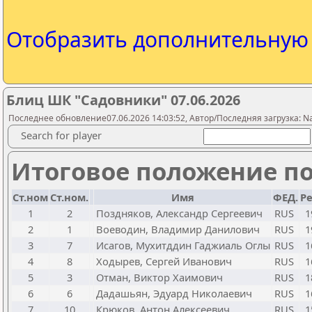
Отобразить дополнительну
Блиц ШК "Садовники" 07.06.2026
Последнее обновление07.06.2026 14:03:52, Автор/Последняя загрузка: N
Search for player
Итоговое положение по
Ст.ном
Ст.ном.
Имя
ФЕД.
Ре
1
2
Поздняков, Александр Сергеевич
RUS
1
2
1
Воеводин, Владимир Данилович
RUS
1
3
7
Исагов, Мухитддин Гаджиаль Оглы
RUS
1
4
8
Ходырев, Сергей Иванович
RUS
1
5
3
Отман, Виктор Хаимович
RUS
1
6
6
Дадашьян, Эдуард Николаевич
RUS
1
7
10
Крюков, Антон Алексеевич
RUS
1