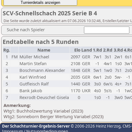
SCV-Schnellschach 2025 Serie B 4
Die Seite wurde zuletzt aktualisiert am 07.06.2026 10:32:46, Ersteller/Letzte
Suche nach Spieler
Endtabelle nach 5 Runden
Rg.
Name
Elo
Land
1.Rd
2.Rd
3.Rd
4.R
1
FM
Müller Michael
2097
GER
7w1
3s1
2w1
6s1
2
Martin Stefan
2108
GER
-1
4w1
1s0
3w
3
Boschmann Alexander
1848
GER
5w1
1w0
7s1
2s0
4
Karl Winfried
2035
GER
6w1
2s0
5w-
-1
5
Gutfleisch Ralf
1440
GER
3s0
6w½
4s+
7s1
6
Bank Jakob
1170
UKR
4s0
5s½
-1
1w
7
Rexrodt-Deuschel Gisela
0
1s0
-1
3w0
5w
Anmerkung:
Wtg1: Buchholzwertung Variabel (2023)
Wtg2: Sonneborn Berger Wertung Variabel (2023)
Der Schachturnier-Ergebnis-Server
© 2006-2026 Heinz Herzog
, CMS
Impressum / Nutzungsbedingungen