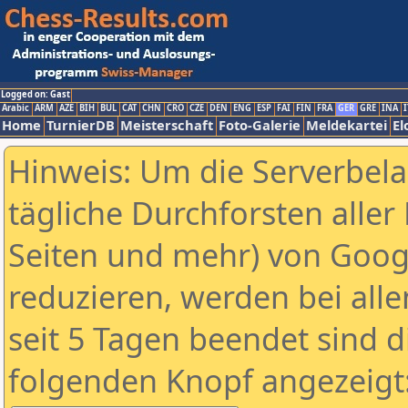
Logged on: Gast
Arabic
ARM
AZE
BIH
BUL
CAT
CHN
CRO
CZE
DEN
ENG
ESP
FAI
FIN
FRA
GER
GRE
INA
I
Home
TurnierDB
Meisterschaft
Foto-Galerie
Meldekartei
El
Hinweis: Um die Serverbel
tägliche Durchforsten aller 
Seiten und mehr) von Goog
reduzieren, werden bei alle
seit 5 Tagen beendet sind d
folgenden Knopf angezeigt