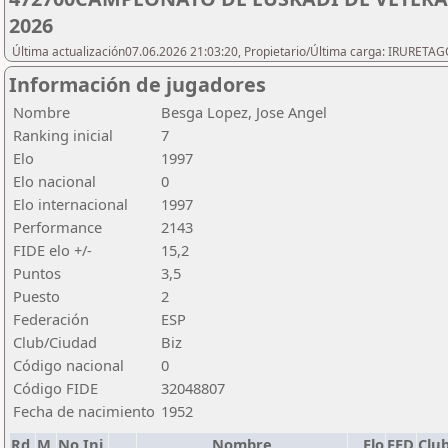
2026
Última actualización07.06.2026 21:03:20, Propietario/Última carga: IRURETA
Información de jugadores
Nombre
Besga Lopez, Jose Angel
Ranking inicial
7
Elo
1997
Elo nacional
0
Elo internacional
1997
Performance
2143
FIDE elo +/-
15,2
Puntos
3,5
Puesto
2
Federación
ESP
Club/Ciudad
Biz
Código nacional
0
Código FIDE
32048807
Fecha de nacimiento
1952
Rd.
M.
No.Ini.
Nombre
Elo
FED
Clu