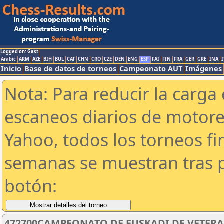
Logged on: Gast
Arabic
ARM
AZE
BIH
BUL
CAT
CHN
CRO
CZE
DEN
ENG
ESP
FAI
FIN
FRA
GER
GRE
INA
I
Inicio
Base de datos de torneos
Campeonato AUT
Imágenes
Nota: Para reducir la carga 
escaneos diarios de motor
Yahoo, todos los torneos f
semanas se muestran tras p
botón:
472700CAMPEONATO DE EUSKADI DE VETERANOS