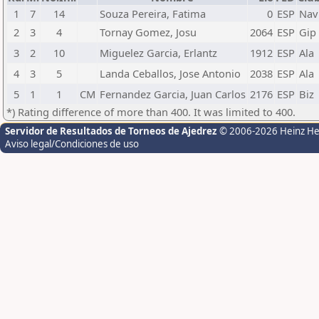
1
7
14
Souza Pereira, Fatima
0
ESP
Nav
2
3
4
Tornay Gomez, Josu
2064
ESP
Gip
3
2
10
Miguelez Garcia, Erlantz
1912
ESP
Ala
4
3
5
Landa Ceballos, Jose Antonio
2038
ESP
Ala
5
1
1
CM
Fernandez Garcia, Juan Carlos
2176
ESP
Biz
*) Rating difference of more than 400. It was limited to 400.
Servidor de Resultados de Torneos de Ajedrez
© 2006-2026 Heinz H
Aviso legal/Condiciones de uso