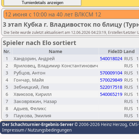
12 июня с 10:00 на 40 лет ВЛКСМ 12
3 этап Кубка г. Владивосток по блицу (Тур
Die Seite wurde zuletzt aktualisiert am 12.06.2026 04:23:19, Ersteller/Letzter
Spieler nach Elo sortiert
Nr.
Name
FideID
Land
1
Хандорин, Андрей
540018024
RUS
1
2
Яриловец, Владимир Константинович
RUS
1
3
Рубцов, Антон
570009104
RUS
1
4
Гончар, Майя
570029849
RUS
1
5
Зебницкий, Лев
522017518
RUS
1
6
Хвиюзов, Кирилл
540065219
RUS
1
7
Заковряжин, Назар
RUS
1
8
Адыев, Феликс
RUS
1
9
Паукова, Эмилия
RUS
1
Der Schachturnier-Ergebnis-Server
© 2006-2026 Heinz Herzog
, CMS
Impressum / Nutzungsbedingungen