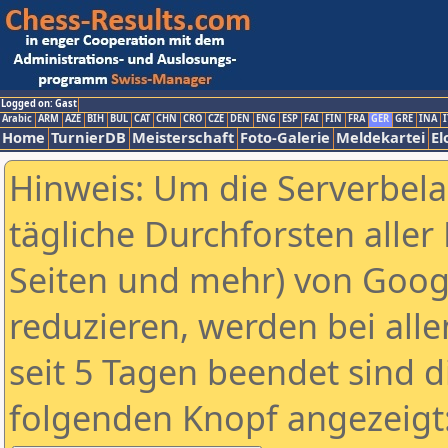
Logged on: Gast
Arabic
ARM
AZE
BIH
BUL
CAT
CHN
CRO
CZE
DEN
ENG
ESP
FAI
FIN
FRA
GER
GRE
INA
I
Home
TurnierDB
Meisterschaft
Foto-Galerie
Meldekartei
El
Hinweis: Um die Serverbel
tägliche Durchforsten aller 
Seiten und mehr) von Goog
reduzieren, werden bei alle
seit 5 Tagen beendet sind d
folgenden Knopf angezeigt