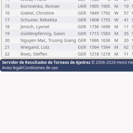
15
Korniienko, Roman
UKR
1905
1905
M
19
16
Giebel, Christine
GER
1849
1792
W
57
17
Schuster, Rebekka
GER
1808
1755
W
41
18
Jensch, Lyonel
GER
1736
1698
M
11
19
Güldenpfennig, Gavin
GER
1715
1583
M
35
20
Nguyen Mac, Truong Giang
GER
1686
1636
M
20
21
Wiegand, Lutz
GER
1564
1564
M
62
22
Boes, Steffen
GER
1218
1218
M
11
Servidor de Resultados de Torneos de Ajedrez
© 2006-2026 Heinz H
Aviso legal/Condiciones de uso