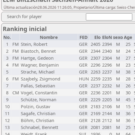
Última actualización28.06.2026 11:26:05, Propietario/Última carga: Swiss-Ch
Search for player
Ranking inicial
No.
Nombre
FED
Elo
EloN
sexo
Age
1
FM
Stein, Robert
GER
2405
2394
M
25
2
FM
Biastoch, Bennet
GER
2344
2340
M
24
3
FM
Hartge, Gedeon
GER
2307
2304
M
27
4
FM
Wagner, Benjamin
GER
2296
2296
M
23
5
Strache, Michael
GER
2263
2237
M
38
6
FM
Szajbely, Zsigmond
HUN
2259
2235
M
28
7
Pallas, Sebastian
GER
2237
2232
M
26
8
CM
Vogel, Constantin
GER
2236
2201
M
30
9
Schütze, Norman
GER
2229
2205
M
45
10
Polzin, Gustav
GER
2183
2106
M
15
11
Sagafe, Christian
GER
2169
2144
M
36
12
Böhm, Christian
GER
2128
2112
M
36
13
Schnabel, Bennett
GER
2081
2081
M
25
14
Weidt, Frank
SUI
1936
0
M
64