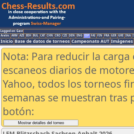
Logged on: Gast
Arabic
ARM
AZE
BIH
BUL
CAT
CHN
CRO
CZE
DEN
ENG
ESP
FAI
FIN
FRA
GER
GRE
INA
I
Inicio
Base de datos de torneos
Campeonato AUT
Imágenes
Nota: Para reducir la carga 
escaneos diarios de motor
Yahoo, todos los torneos f
semanas se muestran tras p
botón:
LEM Blitzschach Sachsen-Anhalt 2026