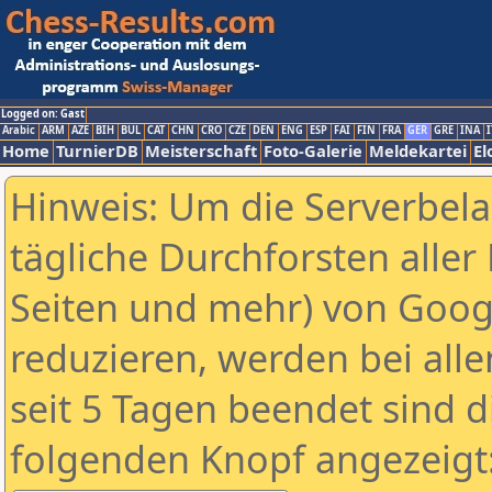
Logged on: Gast
Arabic
ARM
AZE
BIH
BUL
CAT
CHN
CRO
CZE
DEN
ENG
ESP
FAI
FIN
FRA
GER
GRE
INA
I
Home
TurnierDB
Meisterschaft
Foto-Galerie
Meldekartei
El
Hinweis: Um die Serverbel
tägliche Durchforsten aller 
Seiten und mehr) von Goog
reduzieren, werden bei alle
seit 5 Tagen beendet sind d
folgenden Knopf angezeigt