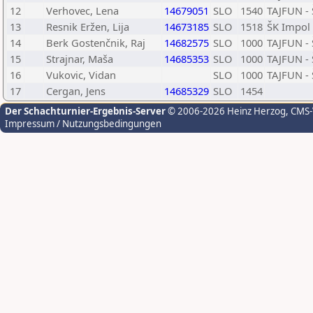
12
Verhovec, Lena
14679051
SLO
1540
TAJFUN - 
13
Resnik Eržen, Lija
14673185
SLO
1518
ŠK Impol 
14
Berk Gostenčnik, Raj
14682575
SLO
1000
TAJFUN - 
15
Strajnar, Maša
14685353
SLO
1000
TAJFUN - 
16
Vukovic, Vidan
SLO
1000
TAJFUN - 
17
Cergan, Jens
14685329
SLO
1454
Der Schachturnier-Ergebnis-Server
© 2006-2026 Heinz Herzog
, CMS
Impressum / Nutzungsbedingungen