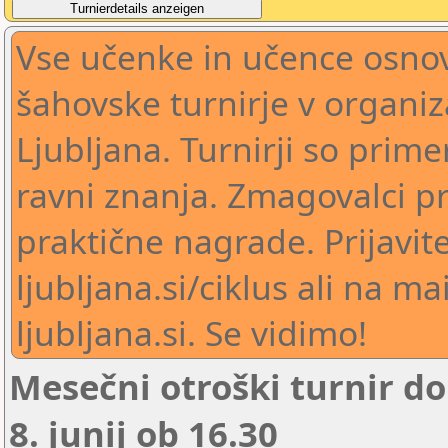
Vse učenke in učence osno
šahovske turnirje v organiz
Ljubljana. Turnirji so primer
ravni znanja. Zmagovalci p
praktične nagrade. Prijavit
ljubljana.si/ciklus ali na ma
ljubljana.si. Se vidimo!
Mesečni otroški turnir do 
8. junij ob 16.30