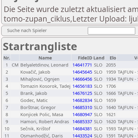
Die Seite wurde zuletzt aktualisiert am
tomo-zupan_ciklus,Letzter Upload: lj
Suche nach Spieler
Startrangliste
Nr.
Name
FideID
Land
Elo
V
1
CM
Belyaletdinov, Leonard
14641771
SLO
2055
2
Kovačič, Jakob
14645645
SLO
1959
TAJFUN - 
3
Mihajlović, Ognjen
14666456
SLO
1934
TAJFUN - 
4
Tomazin Kosorok, Tadej
14656183
SLO
1706
5
Brank, Jakob
14676125
SLO
1666
TAJFUN - 
6
Godec, Matic
14682834
SLO
1659
7
Borštnar, Gregor
14685310
SLO
1640
TAJFUN - 
8
Konjicek Polic, Masa
14680947
SLO
1621
9
Hamori, Robert Andras
14685337
SLO
1620
TAJFUN - 
10
Sečnik, Krištof
14684381
SLO
1593
TAJFUN - 
11
Osmanhodžić, Daris
14433524
SLO
1591
TAJFUN - 