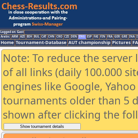
Logged on: Gast
Arabic
ARM
AZE
BIH
BUL
CAT
CHN
CRO
CZE
DEN
ENG
ESP
FAI
FIN
FRA
GER
GRE
INA
I
Home
Tournament-Database
AUT championship
Pictures
F
Note: To reduce the server 
of all links (daily 100.000 s
engines like Google, Yahoo a
tournaments older than 5 d
shown after clicking the fo