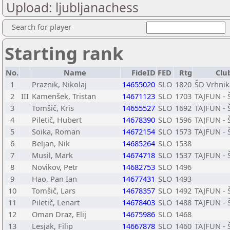
Upload: ljubljanachess
Search for player
Starting rank
No.
Name
FideID
FED
Rtg
Clu
1
Praznik, Nikolaj
14655020
SLO
1820
ŠD Vrhnik
2
III
Kamenšek, Tristan
14671123
SLO
1703
TAJFUN - 
3
Tomšič, Kris
14655527
SLO
1692
TAJFUN - 
4
Piletič, Hubert
14678390
SLO
1596
TAJFUN - 
5
Soika, Roman
14672154
SLO
1573
TAJFUN - 
6
Beljan, Nik
14685264
SLO
1538
7
Musil, Mark
14674718
SLO
1537
TAJFUN - 
8
Novikov, Petr
14682753
SLO
1496
9
Hao, Pan Ian
14677431
SLO
1493
10
Tomšič, Lars
14678357
SLO
1492
TAJFUN - 
11
Piletič, Lenart
14678403
SLO
1488
TAJFUN - 
12
Oman Draz, Elij
14675986
SLO
1468
13
Lesjak, Filip
14667878
SLO
1460
TAJFUN - 