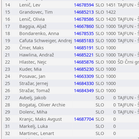
14
Lenič, Lev
14678594
SLO
1451
TAJFUN - 
15
Grandovec, Tim
14685213
SLO
1422
16
Lenič, Olivia
14678586
SLO
1420
TAJFUN - 
17
Baggia, Aljaž
14667860
SLO
1000
TAJFUN - 
18
Bondarenko, Anna
14678535
SLO
1000
TAJFUN - 
19
Cafuta Schweiger, Andrej
14685183
SLO
1000
TAJFUN - 
20
Čmer, Maks
14685191
SLO
1000
21
Hawlina, Andraž
14685221
SLO
1000
TAJFUN - 
22
Hlastec, Nejc
14685876
SLO
1000
ŠD Črni g
23
Kuder, Mia
14685230
SLO
1000
24
Posavac, Jan
14663309
SLO
1000
25
Stražar, Jernej
14684330
SLO
1000
26
Stražar, Tomaž
14684349
SLO
1000
27
Avbelj, Jakob
SLO
0
TAJFUN - 
28
Bogataj, Oliver Archie
SLO
0
TAJFUN - 
29
Dolenc, Miha
SLO
0
TAJFUN - 
30
Kranjc, Maks Avgust
14687704
SLO
0
31
Markelj, Luka
SLO
0
32
Martinec, Lenart
SLO
0