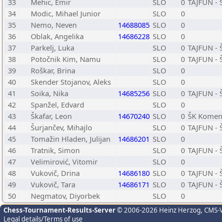
33
Mehic, Emir
SLO
0
TAJFUN - 
34
Modic, Mihael Junior
SLO
0
35
Nemo, Neven
14688085
SLO
0
36
Oblak, Angelika
14686228
SLO
0
37
Parkelj, Luka
SLO
0
TAJFUN - 
38
Potočnik Kim, Namu
SLO
0
TAJFUN - 
39
Roškar, Brina
SLO
0
40
Skender Stojanov, Aleks
SLO
0
41
Soika, Nika
14685256
SLO
0
TAJFUN - 
42
Spanžel, Edvard
SLO
0
43
Škafar, Leon
14670240
SLO
0
ŠK Kome
44
Šurjančev, Mihajlo
SLO
0
TAJFUN - 
45
Tomažin Hladen, Julijan
14686201
SLO
0
46
Tratnik, Simon
SLO
0
TAJFUN - 
47
Velimirović, Vitomir
SLO
0
48
Vukovič, Drina
14686180
SLO
0
TAJFUN - 
49
Vukovič, Tara
14686171
SLO
0
TAJFUN - 
50
Negmatov, Diyorbek
SLO
0
Chess-Tournament-Results-Server
© 2006-2026 Heinz Herzog
, CMS-
Legal details/Terms of use