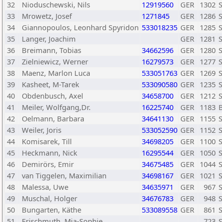
32
Nioduschewski, Nils
12919560
GER
1302
33
Mrowetz, Josef
1271845
GER
1286
34
Giannopoulos, Leonhard Spyridon
533018235
GER
1285
S
35
Langer, Joachim
GER
1281
36
Breimann, Tobias
34662596
GER
1280
S
37
Zielniewicz, Werner
16279573
GER
1277
38
Maenz, Marlon Luca
533051763
GER
1269
39
Kasheet, M-Tarek
533090580
GER
1235
40
Obdenbusch, Axel
34658700
GER
1212
41
Meiler, Wolfgang,Dr.
16225740
GER
1183
42
Oelmann, Barbara
34641130
GER
1155
43
Weiler, Joris
533052590
GER
1152
44
Komisarek, Till
34698205
GER
1100
45
Heckmann, Nick
16295544
GER
1050
46
Demirörs, Emir
34675485
GER
1044
47
van Tiggelen, Maximilian
34698167
GER
1021
48
Malessa, Uwe
34635971
GER
967
S
49
Muschal, Holger
34676783
GER
948
S
50
Bungarten, Käthe
533089558
GER
861
51
Frischmuth, Mia-Sophie
723
S