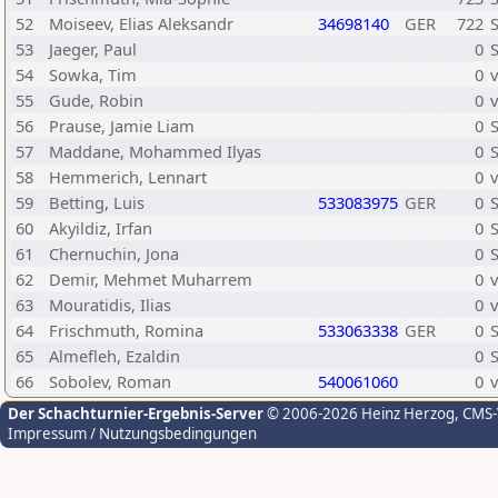
52
Moiseev, Elias Aleksandr
34698140
GER
722
53
Jaeger, Paul
0
54
Sowka, Tim
0
v
55
Gude, Robin
0
v
56
Prause, Jamie Liam
0
57
Maddane, Mohammed Ilyas
0
58
Hemmerich, Lennart
0
v
59
Betting, Luis
533083975
GER
0
60
Akyildiz, Irfan
0
61
Chernuchin, Jona
0
S
62
Demir, Mehmet Muharrem
0
v
63
Mouratidis, Ilias
0
v
64
Frischmuth, Romina
533063338
GER
0
S
65
Almefleh, Ezaldin
0
S
66
Sobolev, Roman
540061060
0
v
Der Schachturnier-Ergebnis-Server
© 2006-2026 Heinz Herzog
, CMS
Impressum / Nutzungsbedingungen