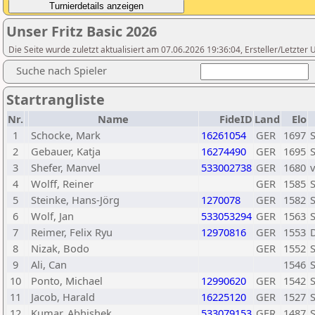
Unser Fritz Basic 2026
Die Seite wurde zuletzt aktualisiert am 07.06.2026 19:36:04, Ersteller/Letzte
Suche nach Spieler
Startrangliste
Nr.
Name
FideID
Land
Elo
1
Schocke, Mark
16261054
GER
1697
2
Gebauer, Katja
16274490
GER
1695
S
3
Shefer, Manvel
533002738
GER
1680
v
4
Wolff, Reiner
GER
1585
S
5
Steinke, Hans-Jörg
1270078
GER
1582
S
6
Wolf, Jan
533053294
GER
1563
7
Reimer, Felix Ryu
12970816
GER
1553
D
8
Nizak, Bodo
GER
1552
S
9
Ali, Can
1546
10
Ponto, Michael
12990620
GER
1542
11
Jacob, Harald
16225120
GER
1527
12
Kumar, Abhishek
533079153
GER
1487
S