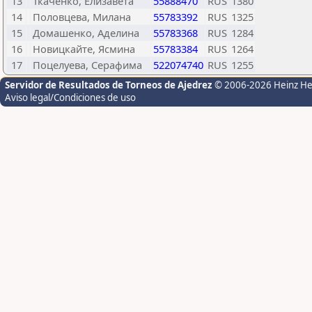
13
Ткаченко, Елизавета
55888470
RUS
1380
14
Половцева, Милана
55783392
RUS
1325
15
Домашенко, Аделина
55783368
RUS
1284
16
Новицкайте, Ясмина
55783384
RUS
1264
17
Поцелуева, Серафима
522074740
RUS
1255
Servidor de Resultados de Torneos de Ajedrez
© 2006-2026 Heinz H
Aviso legal/Condiciones de uso