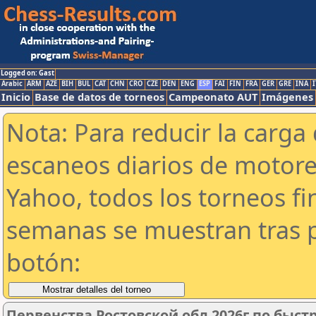
Logged on: Gast
Arabic
ARM
AZE
BIH
BUL
CAT
CHN
CRO
CZE
DEN
ENG
ESP
FAI
FIN
FRA
GER
GRE
INA
I
Inicio
Base de datos de torneos
Campeonato AUT
Imágenes
Nota: Para reducir la carga 
escaneos diarios de motor
Yahoo, todos los torneos f
semanas se muestran tras p
botón:
Первенства Ростовской обл 2026г по быс