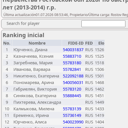
лет (2013-2014) г.р.
Última actualización01.07.2026 08:53:46, Propietario/Última carga: Rostov Re
Search for player
Ranking inicial
No.
Nombre
FIDE-ID
FED
Elo
1
Юрченко, Диана
540031837
RUS
1526
2
Казначеева, Ксения
55883710
RUS
1525
3
Загребнева, Мария
55783180
RUS
1518
4
Иванова, Варвара
55782841
RUS
1506
5
Никитенко, Екатерина
522092188
RUS
1501
6
Пономарева, Арина
540056031
RUS
1468
7
Габриелян, Виктория
55783120
RUS
1462
8
Синякова, Екатерина
55888445
RUS
1451
9
Пихтерева, Александра
RUS
1449
10
Калмыкова, Милена
55783139
RUS
1433
11
Еременко, Ирина
55736149
RUS
1419
12
Юрченко, Алиса
540023990
RUS
1404