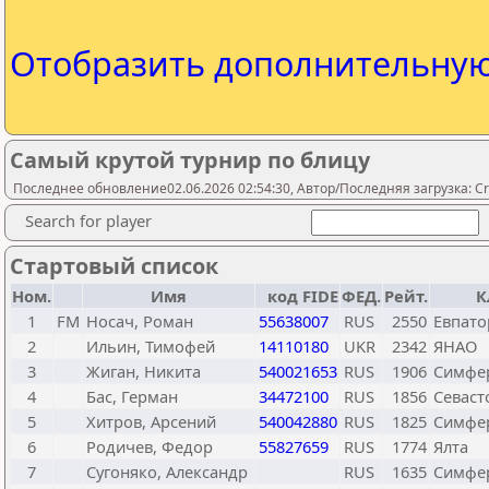
Отобразить дополнительну
Самый крутой турнир по блицу
Последнее обновление02.06.2026 02:54:30, Автор/Последняя загрузка: Cr
Search for player
Стартовый список
Ном.
Имя
код FIDE
ФЕД.
Рейт.
К
1
FM
Носач, Роман
55638007
RUS
2550
Евпато
2
Ильин, Тимофей
14110180
UKR
2342
ЯНАО
3
Жиган, Никита
540021653
RUS
1906
Симфе
4
Бас, Герман
34472100
RUS
1856
Севаст
5
Хитров, Арсений
540042880
RUS
1825
Симфе
6
Родичев, Федор
55827659
RUS
1774
Ялта
7
Сугоняко, Александр
RUS
1635
Симфер