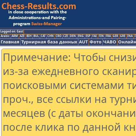
Logged on: Gast
Arabic
ARM
AZE
BIH
BUL
CAT
CHN
CRO
CZE
DEN
ENG
ESP
FAI
FIN
FRA
GER
GRE
INA
I
Главная
Турнирная база данных
AUT
Фото
ЧАВО
Онлайн
Примечание: Чтобы снизи
из-за ежедневного скани
поисковыми системами ти
проч., все ссылки на тур
месяцев (с даты окончан
после клика по данной кн