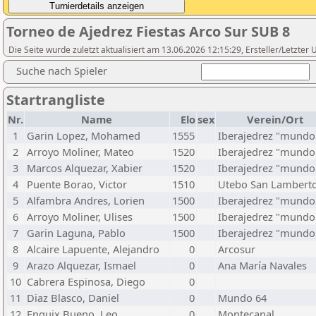
Torneo de Ajedrez Fiestas Arco Sur SUB 8
Die Seite wurde zuletzt aktualisiert am 13.06.2026 12:15:29, Ersteller/Let
Suche nach Spieler
Startrangliste
Nr.
Name
Elo
sex
Verein/Ort
1
Garin Lopez, Mohamed
1555
Iberajedrez "mundo
2
Arroyo Moliner, Mateo
1520
Iberajedrez "mundo
3
Marcos Alquezar, Xabier
1520
Iberajedrez "mundo
4
Puente Borao, Victor
1510
Utebo San Lambert
5
Alfambra Andres, Lorien
1500
Iberajedrez "mundo
6
Arroyo Moliner, Ulises
1500
Iberajedrez "mundo
7
Garin Laguna, Pablo
1500
Iberajedrez "mundo
8
Alcaire Lapuente, Alejandro
0
Arcosur
9
Arazo Alquezar, Ismael
0
Ana María Navales
10
Cabrera Espinosa, Diego
0
11
Diaz Blasco, Daniel
0
Mundo 64
12
Enguix Bueno, Leo
0
Montecanal