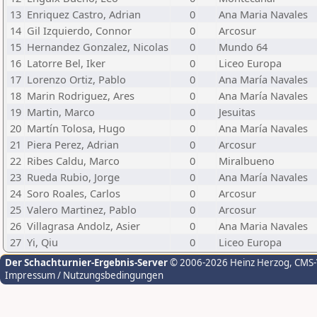
13
Enriquez Castro, Adrian
0
Ana Maria Navales
14
Gil Izquierdo, Connor
0
Arcosur
15
Hernandez Gonzalez, Nicolas
0
Mundo 64
16
Latorre Bel, Iker
0
Liceo Europa
17
Lorenzo Ortiz, Pablo
0
Ana María Navales
18
Marin Rodriguez, Ares
0
Ana María Navales
19
Martin, Marco
0
Jesuitas
20
Martín Tolosa, Hugo
0
Ana María Navales
21
Piera Perez, Adrian
0
Arcosur
22
Ribes Caldu, Marco
0
Miralbueno
23
Rueda Rubio, Jorge
0
Ana María Navales
24
Soro Roales, Carlos
0
Arcosur
25
Valero Martinez, Pablo
0
Arcosur
26
Villagrasa Andolz, Asier
0
Ana Maria Navales
27
Yi, Qiu
0
Liceo Europa
Der Schachturnier-Ergebnis-Server
© 2006-2026 Heinz Herzog
, CMS
Impressum / Nutzungsbedingungen