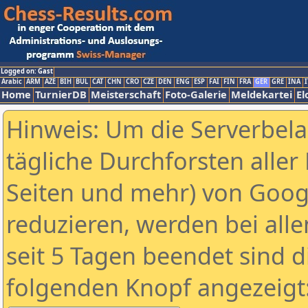
Logged on: Gast
Arabic
ARM
AZE
BIH
BUL
CAT
CHN
CRO
CZE
DEN
ENG
ESP
FAI
FIN
FRA
GER
GRE
INA
I
Home
TurnierDB
Meisterschaft
Foto-Galerie
Meldekartei
El
Hinweis: Um die Serverbel
tägliche Durchforsten aller 
Seiten und mehr) von Goog
reduzieren, werden bei alle
seit 5 Tagen beendet sind d
folgenden Knopf angezeigt