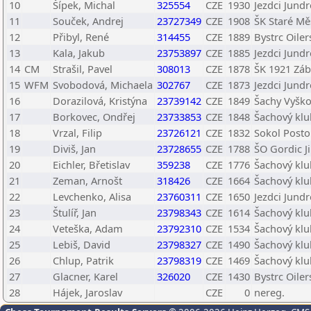
10
Šípek, Michal
325554
CZE
1930
Jezdci Jund
11
Souček, Andrej
23727349
CZE
1908
ŠK Staré Mě
12
Přibyl, René
314455
CZE
1889
Bystrc Oiler
13
Kala, Jakub
23753897
CZE
1885
Jezdci Jund
14
CM
Strašil, Pavel
308013
CZE
1878
ŠK 1921 Zá
15
WFM
Svobodová, Michaela
302767
CZE
1873
Jezdci Jund
16
Dorazilová, Kristýna
23739142
CZE
1849
Šachy Vyšk
17
Borkovec, Ondřej
23733853
CZE
1848
Šachový kl
18
Vrzal, Filip
23726121
CZE
1832
Sokol Post
19
Diviš, Jan
23728655
CZE
1788
ŠO Gordic J
20
Eichler, Břetislav
359238
CZE
1776
Šachový klu
21
Zeman, Arnošt
318426
CZE
1664
Šachový klu
22
Levchenko, Alisa
23760311
CZE
1650
Jezdci Jund
23
Štulíř, Jan
23798343
CZE
1614
Šachový kl
24
Veteška, Adam
23792310
CZE
1534
Šachový kl
25
Lebiš, David
23798327
CZE
1490
Šachový kl
26
Chlup, Patrik
23798319
CZE
1469
Šachový kl
27
Glacner, Karel
326020
CZE
1430
Bystrc Oiler
28
Hájek, Jaroslav
CZE
0
nereg.