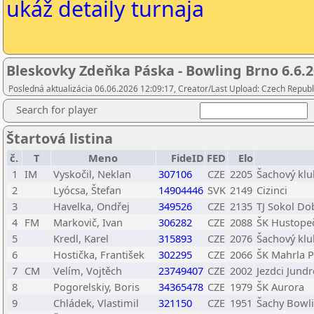
ukáž detaily turnaja
Bleskovky Zdeňka Páska - Bowling Brno 6.6.
Posledná aktualizácia 06.06.2026 12:09:17, Creator/Last Upload: Czech Republ
Search for player
Štartová listina
č.
T
Meno
FideID
FED
Elo
1
IM
Vyskočil, Neklan
307106
CZE
2205
Šachový kl
2
Lyócsa, Štefan
14904446
SVK
2149
Cizinci
3
Havelka, Ondřej
349526
CZE
2135
TJ Sokol Do
4
FM
Markovič, Ivan
306282
CZE
2088
ŠK Hustope
5
Kredl, Karel
315893
CZE
2076
Šachový klu
6
Hostička, František
302295
CZE
2066
ŠK Mahrla 
7
CM
Velím, Vojtěch
23749407
CZE
2002
Jezdci Jund
8
Pogorelskiy, Boris
34365478
CZE
1979
ŠK Aurora
9
Chládek, Vlastimil
321150
CZE
1951
Šachy Bowl