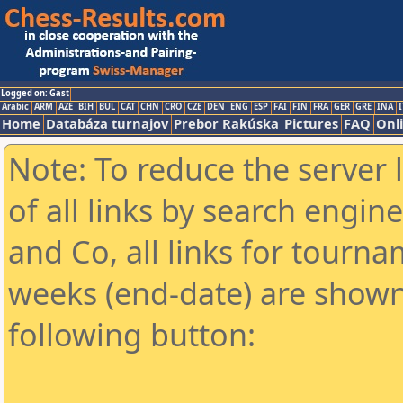
Logged on: Gast
Arabic
ARM
AZE
BIH
BUL
CAT
CHN
CRO
CZE
DEN
ENG
ESP
FAI
FIN
FRA
GER
GRE
INA
I
Home
Databáza turnajov
Prebor Rakúska
Pictures
FAQ
Onl
Note: To reduce the server 
of all links by search engin
and Co, all links for tourn
weeks (end-date) are shown 
following button: