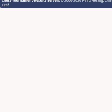
Chess-Tournament-Results-Servers
© 2006-2026 Heinz Herzog
, CMS
Tiráž