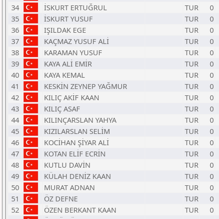
34
İSKURT ERTUĞRUL
TUR
0
35
İSKURT YUSUF
TUR
0
36
IŞILDAK EGE
TUR
0
37
KAÇMAZ YUSUF ALİ
TUR
0
38
KARAMAN YUSUF
TUR
0
39
KAYA ALİ EMİR
TUR
0
40
KAYA KEMAL
TUR
0
41
KESKİN ZEYNEP YAĞMUR
TUR
0
42
KILIÇ AKİF KAAN
TUR
0
43
KILIÇ ASAF
TUR
0
44
KILINÇARSLAN YAHYA
TUR
0
45
KIZILARSLAN SELİM
TUR
0
46
KOCİHAN ŞİYAR ALİ
TUR
0
47
KOTAN ELİF ECRİN
TUR
0
48
KUTLU DAVİN
TUR
0
49
KÜLAH DENİZ KAAN
TUR
0
50
MURAT ADNAN
TUR
0
51
ÖZ DEFNE
TUR
0
52
ÖZEN BERKANT KAAN
TUR
0