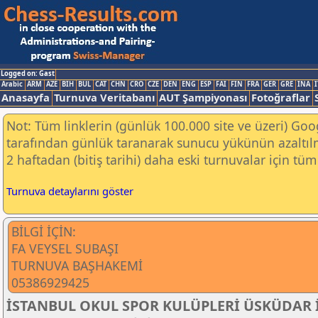
Logged on: Gast
Arabic
ARM
AZE
BIH
BUL
CAT
CHN
CRO
CZE
DEN
ENG
ESP
FAI
FIN
FRA
GER
GRE
INA
I
Anasayfa
Turnuva Veritabanı
AUT Şampiyonası
Fotoğraflar
Not: Tüm linklerin (günlük 100.000 site ve üzeri) Go
tarafından günlük taranarak sunucu yükünün azaltılm
2 haftadan (bitiş tarihi) daha eski turnuvalar için tüm 
Turnuva detaylarını göster
BİLGİ İÇİN:
FA VEYSEL SUBAŞI
TURNUVA BAŞHAKEMİ
05386929425
İSTANBUL OKUL SPOR KULÜPLERİ ÜSKÜDAR 