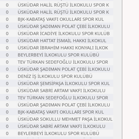
0
ÜSKÜDAR HALİL RÜŞTÜ İLKOKULU SPOR K
0
ÜSKÜDAR HALİL RÜŞTÜ İLKOKULU SPOR K
0
BJK-KABATAŞ VAKFI OKULLARI SPOR KUL
0
ÜSKÜDAR ŞADIMAN POLAT ÇEBİ İLKOKULU
0
ÜSKÜDAR İCADİYE İLKOKULU SPOR KULÜB
0
ÜSKÜDAR HATTAT İSMAİL HAKKI İLKOKUL
0
ÜSKÜDAR İBRAHİM HAKKI KONYALI İLKOK
0
BEYLERBEYİ İLKOKULU SPOR KULÜBÜ
0
TEV TÜRKAN SEDEFOĞLU İLKOKULU SPOR
0
ÜSKÜDAR ŞADIMAN POLAT ÇEBİ İLKOKULU
0
DENİZ İŞ İLKOKULU SPOR KULÜBÜ
0
ÜSKÜDAR ŞEMSİPAŞA İLKOKULU SPOR KUL
0
ÜSKÜDAR SABRİ ARTAM VAKFI İLKOKULU
0
TEV TÜRKAN SEDEFOĞLU İLKOKULU SPOR
0
ÜSKÜDAR ŞADIMAN POLAT ÇEBİ İLKOKULU
0
BJK-KABATAŞ VAKFI OKULLARI SPOR KUL
0
ÜSKÜDAR SOKULLU MEHMET PAŞA İLKOKUL
0
ÜSKÜDAR SABRİ ARTAM VAKFI İLKOKULU
0
BEYLERBEYİ İLKOKULU SPOR KULÜBÜ