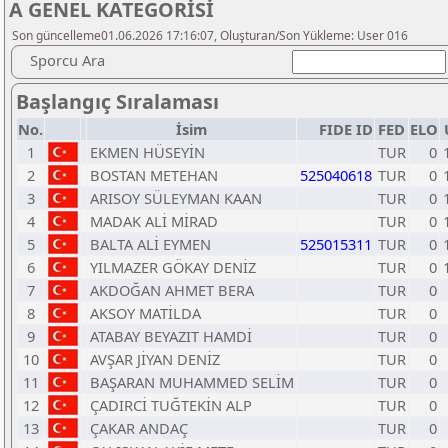
A GENEL KATEGORİSİ
Son güncelleme01.06.2026 17:16:07, Oluşturan/Son Yükleme: User 016
Sporcu Ara
Başlangıç Sıralaması
No.
İsim
FIDE ID
FED
ELO
1
EKMEN HÜSEYİN
TUR
0
2
BOSTAN METEHAN
525040618
TUR
0
3
ARISOY SÜLEYMAN KAAN
TUR
0
4
MADAK ALİ MİRAD
TUR
0
5
BALTA ALİ EYMEN
525015311
TUR
0
6
YILMAZER GÖKAY DENİZ
TUR
0
7
AKDOĞAN AHMET BERA
TUR
0
8
AKSOY MATİLDA
TUR
0
9
ATABAY BEYAZIT HAMDİ
TUR
0
10
AVŞAR JİYAN DENİZ
TUR
0
11
BAŞARAN MUHAMMED SELİM
TUR
0
12
ÇADIRCİ TUĞTEKİN ALP
TUR
0
13
ÇAKAR ANDAÇ
TUR
0