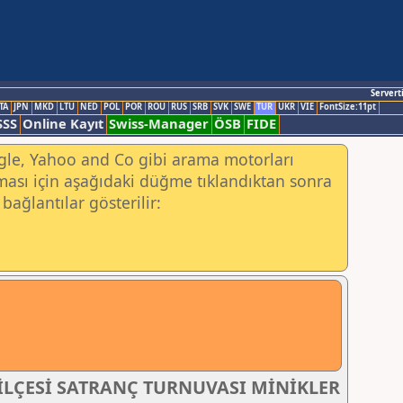
Servert
TA
JPN
MKD
LTU
NED
POL
POR
ROU
RUS
SRB
SVK
SWE
TUR
UKR
VIE
FontSize:11pt
SSS
Online Kayıt
Swiss-Manager
ÖSB
FIDE
ogle, Yahoo and Co gibi arama motorları
ası için aşağıdaki düğme tıklandıktan sonra
bağlantılar gösterilir:
İLÇESİ SATRANÇ TURNUVASI MİNİKLER