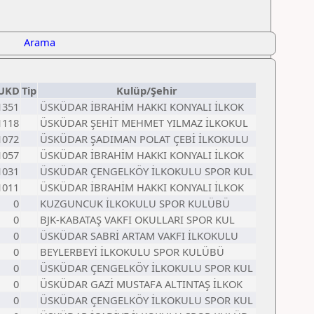
Arama
UKD
Tip
Kulüp/Şehir
1351
ÜSKÜDAR İBRAHİM HAKKI KONYALI İLKOK
1118
ÜSKÜDAR ŞEHİT MEHMET YILMAZ İLKOKUL
1072
ÜSKÜDAR ŞADIMAN POLAT ÇEBİ İLKOKULU
1057
ÜSKÜDAR İBRAHİM HAKKI KONYALI İLKOK
1031
ÜSKÜDAR ÇENGELKÖY İLKOKULU SPOR KUL
1011
ÜSKÜDAR İBRAHİM HAKKI KONYALI İLKOK
0
KUZGUNCUK İLKOKULU SPOR KULÜBÜ
0
BJK-KABATAŞ VAKFI OKULLARI SPOR KUL
0
ÜSKÜDAR SABRİ ARTAM VAKFI İLKOKULU
0
BEYLERBEYİ İLKOKULU SPOR KULÜBÜ
0
ÜSKÜDAR ÇENGELKÖY İLKOKULU SPOR KUL
0
ÜSKÜDAR GAZİ MUSTAFA ALTINTAŞ İLKOK
0
ÜSKÜDAR ÇENGELKÖY İLKOKULU SPOR KUL