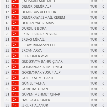
14
ÇALIŞKAN AKİF METE
TUR
0
15
DEMİR DEMİR ALP
TUR
0
16
DEMİRBAŞ ALİ UĞUR
TUR
0
17
DEMİRKAYA İSMAİL KEREM
TUR
0
18
DOĞAN YAĞIZ ARAS
TUR
0
19
DURSUN BORA
TUR
0
20
EKİNCİ SİDAR POYRAZ
TUR
0
21
ERBAŞ MİKAİL
TUR
0
22
ERBAY RAMAZAN EFE
TUR
0
23
ERCAN ARYA
TUR
0
24
ESER ÖMER ASAF
TUR
0
25
GEDİKKAYA BAHRİ ÇINAR
TUR
0
26
GÖKBAYRAK AHMET YİĞİT
TUR
0
27
GÖKBAYRAK YUSUF ALP
TUR
0
28
GÜLER AHMET AKİF
TUR
0
29
GÜNEL TALHA
TUR
0
30
GÜRE BATUHAN
TUR
0
31
GÜVEN MEHMET ÇINAR
TUR
0
32
HACIOĞLU ÖMER
TUR
0
33
İSKURT ALANUR
TUR
0