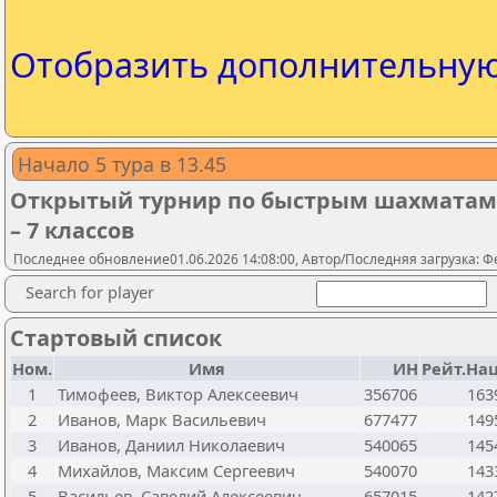
Отобразить дополнительну
Начало 5 тура в 13.45
Открытый турнир по быстрым шахматам 
– 7 классов
Последнее обновление01.06.2026 14:08:00, Автор/Последняя загрузка:
Search for player
Стартовый список
Ном.
Имя
ИН
Рейт.Нац
1
Тимофеев, Виктор Алексеевич
356706
163
2
Иванов, Марк Васильевич
677477
149
3
Иванов, Даниил Николаевич
540065
145
4
Михайлов, Максим Сергеевич
540070
143
5
Васильев, Савелий Алексеевич
657015
142