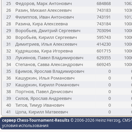
25
Федоров, Марк Антонович
684868
106
26
Разин, Михаил Алексеевич
743183
103
27
Филиппов, Иван Антонович
743191
101
28
Разина, Кира Алексеевна
743184
100
29
Воробьев, Дмитрий Сергеевич
703094
100
30
Воробьёв, Кирилл Сергеевич
595743
100
31
Димитриев, Илья Алексеевич
414230
100
32
Кудряшова, Кира Игоревна
601715
100
33
Лукиянов, Павел Владимирович
629355
100
34
Степанов, Савва Александрович
669245
100
35
Ефимов, Ярослав Владимирович
0
36
Кашуркин, Илья Романович
0
37
Кашуркин, Кирилл Романович
0
38
Портнов, Павел Денисович
0
39
Силов, Ярослав Андреевич
0
40
Титов, Тимур Иванович
0
41
Цопа, Кирилл Матвеевич
0
сервер Chess-Tournament-Results
© 2006-2026 Heinz Herzog
, CMS-
условия использования