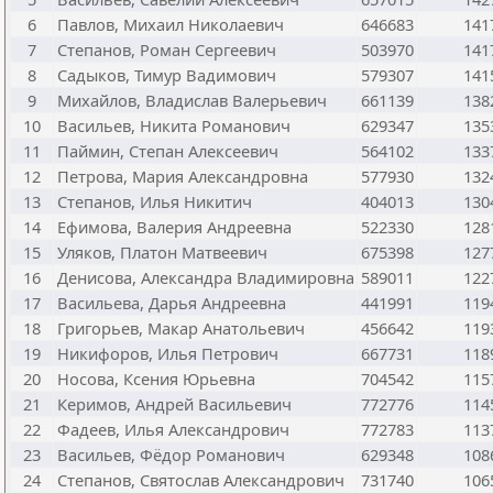
6
Павлов, Михаил Николаевич
646683
141
7
Степанов, Роман Сергеевич
503970
141
8
Садыков, Тимур Вадимович
579307
141
9
Михайлов, Владислав Валерьевич
661139
138
10
Васильев, Никита Романович
629347
135
11
Паймин, Степан Алексеевич
564102
133
12
Петрова, Мария Александровна
577930
132
13
Степанов, Илья Никитич
404013
130
14
Ефимова, Валерия Андреевна
522330
128
15
Уляков, Платон Матвеевич
675398
127
16
Денисова, Александра Владимировна
589011
122
17
Васильева, Дарья Андреевна
441991
119
18
Григорьев, Макар Анатольевич
456642
119
19
Никифоров, Илья Петрович
667731
118
20
Носова, Ксения Юрьевна
704542
115
21
Керимов, Андрей Васильевич
772776
114
22
Фадеев, Илья Александрович
772783
113
23
Васильев, Фёдор Романович
629348
108
24
Степанов, Святослав Александрович
731740
106