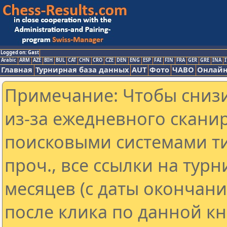
Logged on: Gast
Arabic
ARM
AZE
BIH
BUL
CAT
CHN
CRO
CZE
DEN
ENG
ESP
FAI
FIN
FRA
GER
GRE
INA
I
Главная
Турнирная база данных
AUT
Фото
ЧАВО
Онлайн
Примечание: Чтобы снизи
из-за ежедневного скани
поисковыми системами ти
проч., все ссылки на тур
месяцев (с даты окончан
после клика по данной кн