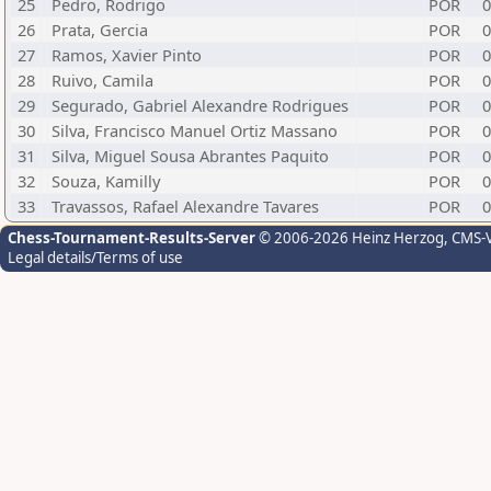
25
Pedro, Rodrigo
POR
0
26
Prata, Gercia
POR
0
27
Ramos, Xavier Pinto
POR
0
28
Ruivo, Camila
POR
0
29
Segurado, Gabriel Alexandre Rodrigues
POR
0
30
Silva, Francisco Manuel Ortiz Massano
POR
0
31
Silva, Miguel Sousa Abrantes Paquito
POR
0
32
Souza, Kamilly
POR
0
33
Travassos, Rafael Alexandre Tavares
POR
0
Chess-Tournament-Results-Server
© 2006-2026 Heinz Herzog
, CMS-
Legal details/Terms of use