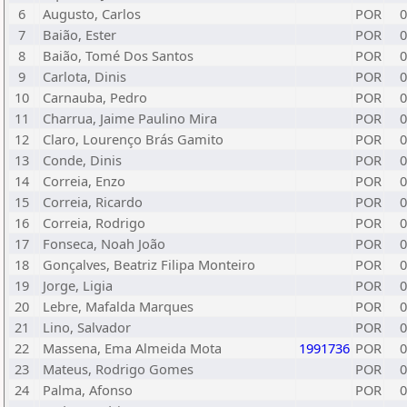
6
Augusto, Carlos
POR
0
7
Baião, Ester
POR
0
8
Baião, Tomé Dos Santos
POR
0
9
Carlota, Dinis
POR
0
10
Carnauba, Pedro
POR
0
11
Charrua, Jaime Paulino Mira
POR
0
12
Claro, Lourenço Brás Gamito
POR
0
13
Conde, Dinis
POR
0
14
Correia, Enzo
POR
0
15
Correia, Ricardo
POR
0
16
Correia, Rodrigo
POR
0
17
Fonseca, Noah João
POR
0
18
Gonçalves, Beatriz Filipa Monteiro
POR
0
19
Jorge, Ligia
POR
0
20
Lebre, Mafalda Marques
POR
0
21
Lino, Salvador
POR
0
22
Massena, Ema Almeida Mota
1991736
POR
0
23
Mateus, Rodrigo Gomes
POR
0
24
Palma, Afonso
POR
0