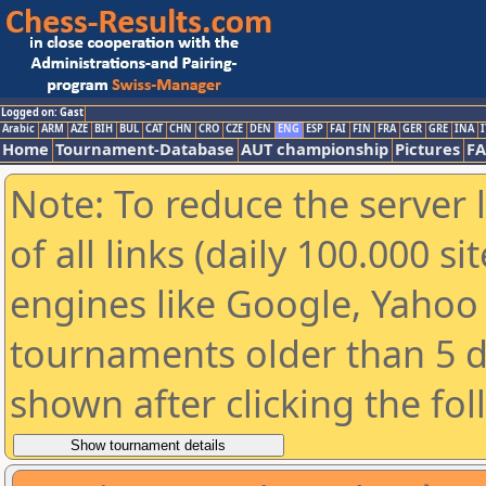
Logged on: Gast
Arabic
ARM
AZE
BIH
BUL
CAT
CHN
CRO
CZE
DEN
ENG
ESP
FAI
FIN
FRA
GER
GRE
INA
I
Home
Tournament-Database
AUT championship
Pictures
F
Note: To reduce the server 
of all links (daily 100.000 s
engines like Google, Yahoo a
tournaments older than 5 d
shown after clicking the fo