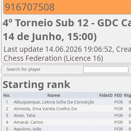
916707508
4º Torneio Sub 12 - GDC 
14 de Junho, 15:00)
Last update 14.06.2026 19:06:52, Cre
Chess Federation (Licence 16)
Search for player
Starting rank
No.
Name
FideID
FED
Rt
1
Albuquerque, Leticia Sofia Da Conceição
POR
0
2
Almeida, Ema Varela Coelho De
POR
0
3
Alves, Talia
POR
0
4
Amaral, Carlos
POR
0
5
Aquilino, João
POR
0