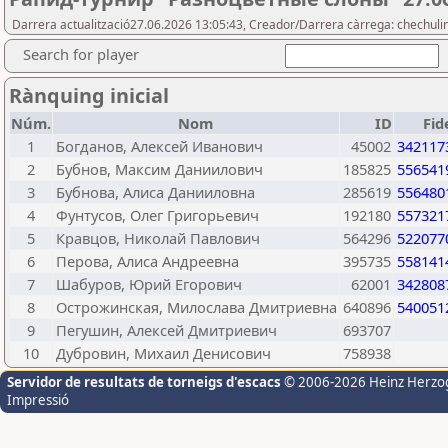
Darrera actualització27.06.2026 13:05:43, Creador/Darrera càrrega: chechuli
Search for player
Rànquing inicial
Núm.
Nom
ID
Fid
1
Богданов, Алексей Иванович
45002
342117
2
Бубнов, Максим Даниилович
185825
556541
3
Бубнова, Алиса Данииловна
285619
556480
4
Фунтусов, Олег Григорьевич
192180
557321
5
Кравцов, Николай Павлович
564296
522077
6
Перова, Алиса Андреевна
395735
558141
7
Шабуров, Юрий Егорович
62001
342808
8
Острожинская, Милослава Дмитриевна
640896
540051
9
Пегушин, Алексей Дмитриевич
693707
10
Дубровин, Михаил Денисович
758938
Servidor de resultats de torneigs d'escacs
© 2006-2026 Heinz Herzo
Impressió