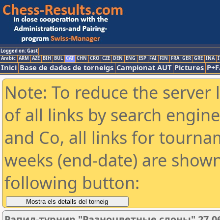
Logged on: Gast
Arabic
ARM
AZE
BIH
BUL
CAT
CHN
CRO
CZE
DEN
ENG
ESP
FAI
FIN
FRA
GER
GRE
INA
I
Inici
Base de dades de torneigs
Campionat AUT
Pictures
P+F
Note: To reduce the server 
of all links by search engin
and Co, all links for tourn
weeks (end-date) are shown 
following button:
Рапид-турнир "Разноцветные слоны" 27.06