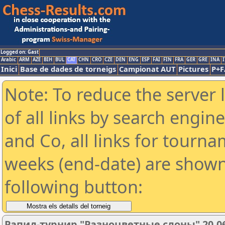
Logged on: Gast
Arabic
ARM
AZE
BIH
BUL
CAT
CHN
CRO
CZE
DEN
ENG
ESP
FAI
FIN
FRA
GER
GRE
INA
I
Inici
Base de dades de torneigs
Campionat AUT
Pictures
P+F
Note: To reduce the server 
of all links by search engin
and Co, all links for tourn
weeks (end-date) are shown 
following button:
Рапид-турнир "Разноцветные слоны" 20.06