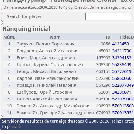
Darrera actualització20.06.2026 18:43:05, Creador/Darrera càrrega: chechuli
Search for player
Rànquing inicial
Núm.
Nom
ID
FideID
1
Засухин, Вадим Борисович
2856
4123450
2
Богданов, Алексей Иванович
45002
34211730
3
Енин, Марк Александрович
165905
34394133
4
Галкин, Кирилл Станиславович
308340
55838499
5
Герцог, Михаил Васильевич
463151
55777619
6
Карпов, Иван Александрович
522390
55860060
7
Кравцов, Николай Павлович
564296
522077049
8
Шабуров, Юрий Егорович
62001
34280871
9
Попов, Алексей Николаевич
596130
522079807
10
Эринрайх, Александр Михайлович
496933
570013500
11
Эринрайх, Григорий Александрович
674903
570013551
Servidor de resultats de torneigs d'escacs
© 2006-2026 Heinz Herzo
Impressió