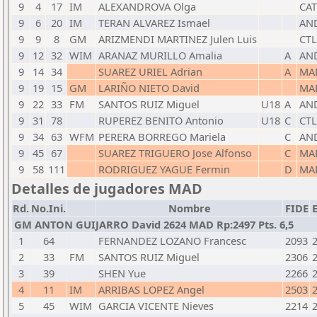
9
4
17
IM
ALEXANDROVA Olga
CAT
9
6
20
IM
TERAN ALVAREZ Ismael
AN
9
9
8
GM
ARIZMENDI MARTINEZ Julen Luis
CTL
9
12
32
WIM
ARANAZ MURILLO Amalia
A
AN
9
14
34
SUAREZ URIEL Adrian
A
MA
9
19
15
GM
LARIÑO NIETO David
MA
9
22
33
FM
SANTOS RUIZ Miguel
U18
A
AN
9
31
78
RUPEREZ BENITO Antonio
U18
C
CTL
9
34
63
WFM
PERERA BORREGO Mariela
C
AN
9
45
67
SUAREZ TRIGUERO Jose Alfonso
C
MA
9
58
111
RODRIGUEZ YAGUE Fermin
D
MA
Detalles de jugadores MAD
Rd.
No.Ini.
Nombre
FIDE
GM ANTON GUIJARRO David 2624 MAD Rp:2497 Pts. 6,5
1
64
FERNANDEZ LOZANO Francesc
2093
2
33
FM
SANTOS RUIZ Miguel
2306
3
39
SHEN Yue
2266
4
11
IM
ARRIBAS LOPEZ Angel
2503
5
45
WIM
GARCIA VICENTE Nieves
2214