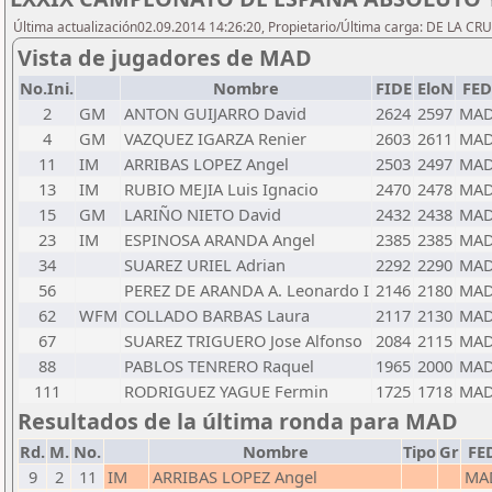
Última actualización02.09.2014 14:26:20, Propietario/Última carga: DE LA C
Vista de jugadores de MAD
No.Ini.
Nombre
FIDE
EloN
FED
2
GM
ANTON GUIJARRO David
2624
2597
MA
4
GM
VAZQUEZ IGARZA Renier
2603
2611
MA
11
IM
ARRIBAS LOPEZ Angel
2503
2497
MA
13
IM
RUBIO MEJIA Luis Ignacio
2470
2478
MA
15
GM
LARIÑO NIETO David
2432
2438
MA
23
IM
ESPINOSA ARANDA Angel
2385
2385
MA
34
SUAREZ URIEL Adrian
2292
2290
MA
56
PEREZ DE ARANDA A. Leonardo I
2146
2180
MA
62
WFM
COLLADO BARBAS Laura
2117
2130
MA
67
SUAREZ TRIGUERO Jose Alfonso
2084
2115
MA
88
PABLOS TENRERO Raquel
1965
2000
MA
111
RODRIGUEZ YAGUE Fermin
1725
1718
MA
Resultados de la última ronda para MAD
Rd.
M.
No.
Nombre
Tipo
Gr
FE
9
2
11
IM
ARRIBAS LOPEZ Angel
MA