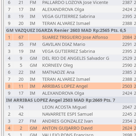
6
21
FM
PALLARDO LOZOYA Jose Vicente
2387
7
17
IM
ALEXANDROVA Olga
2424
8
19
IM
VEGA GUTIERREZ Sabrina
2395
9
20
IM
TERAN ALVAREZ Ismael
2388
GM VAZQUEZ IGARZA Renier 2603 MAD Rp:2565 Pts. 6,5
1
67
SUAREZ TRIGUERO Jose Alfonso
2084
2
35
FM
GAVILAN DIAZ Mario
2291
3
19
IM
VEGA GUTIERREZ Sabrina
2395
4
9
GM
DEL RIO DE ANGELIS Salvador G
2529
5
5
GM
KORNEEV Oleg
2590
6
22
IM
MATNADZE Ana
2385
7
20
IM
TERAN ALVAREZ Ismael
2388
8
11
IM
ARRIBAS LOPEZ Angel
2503
9
17
IM
ALEXANDROVA Olga
2424
IM ARRIBAS LOPEZ Angel 2503 MAD Rp:2669 Pts. 7
1
74
LEON ACOSTA Miguel
2047
2
42
NAVARRETE ESPI Samuel
2245
3
27
FM
ANDRES GONZALEZ Ivan
2354
4
2
GM
ANTON GUIJARRO David
2624
5
1
GM
VALLEJO PONS Francisco
2698