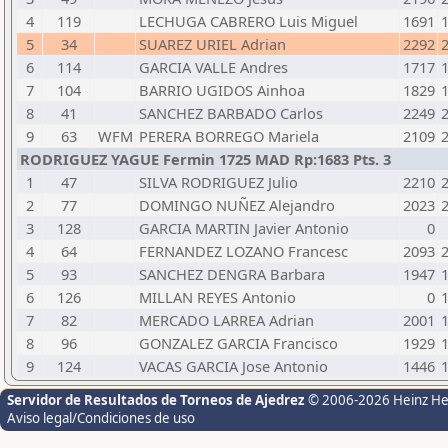
4
119
LECHUGA CABRERO Luis Miguel
1691
5
34
SUAREZ URIEL Adrian
2292
6
114
GARCIA VALLE Andres
1717
7
104
BARRIO UGIDOS Ainhoa
1829
8
41
SANCHEZ BARBADO Carlos
2249
9
63
WFM
PERERA BORREGO Mariela
2109
RODRIGUEZ YAGUE Fermin 1725 MAD Rp:1683 Pts. 3
1
47
SILVA RODRIGUEZ Julio
2210
2
77
DOMINGO NUÑEZ Alejandro
2023
3
128
GARCIA MARTIN Javier Antonio
0
4
64
FERNANDEZ LOZANO Francesc
2093
5
93
SANCHEZ DENGRA Barbara
1947
6
126
MILLAN REYES Antonio
0
7
82
MERCADO LARREA Adrian
2001
8
96
GONZALEZ GARCIA Francisco
1929
9
124
VACAS GARCIA Jose Antonio
1446
Servidor de Resultados de Torneos de Ajedrez
© 2006-2026 Heinz H
Aviso legal/Condiciones de uso