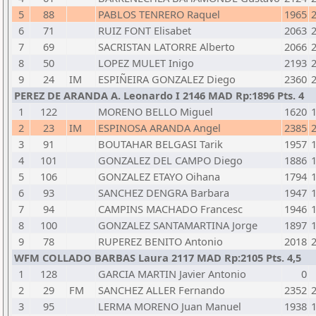
5
88
PABLOS TENRERO Raquel
1965
6
71
RUIZ FONT Elisabet
2063
7
69
SACRISTAN LATORRE Alberto
2066
8
50
LOPEZ MULET Inigo
2193
9
24
IM
ESPIÑEIRA GONZALEZ Diego
2360
PEREZ DE ARANDA A. Leonardo I 2146 MAD Rp:1896 Pts. 4
1
122
MORENO BELLO Miguel
1620
2
23
IM
ESPINOSA ARANDA Angel
2385
3
91
BOUTAHAR BELGASI Tarik
1957
4
101
GONZALEZ DEL CAMPO Diego
1886
5
106
GONZALEZ ETAYO Oihana
1794
6
93
SANCHEZ DENGRA Barbara
1947
7
94
CAMPINS MACHADO Francesc
1946
8
100
GONZALEZ SANTAMARTINA Jorge
1897
9
78
RUPEREZ BENITO Antonio
2018
WFM COLLADO BARBAS Laura 2117 MAD Rp:2105 Pts. 4,5
1
128
GARCIA MARTIN Javier Antonio
0
2
29
FM
SANCHEZ ALLER Fernando
2352
3
95
LERMA MORENO Juan Manuel
1938