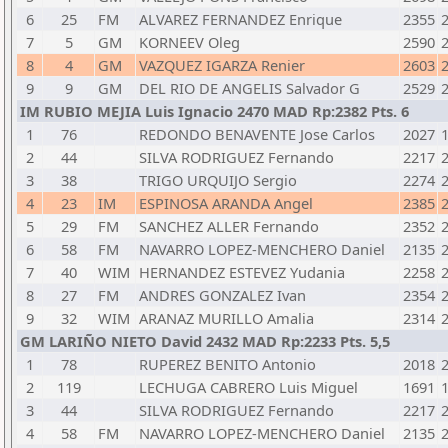
6
25
FM
ALVAREZ FERNANDEZ Enrique
2355
7
5
GM
KORNEEV Oleg
2590
8
4
GM
VAZQUEZ IGARZA Renier
2603
9
9
GM
DEL RIO DE ANGELIS Salvador G
2529
IM RUBIO MEJIA Luis Ignacio 2470 MAD Rp:2382 Pts. 6
1
76
REDONDO BENAVENTE Jose Carlos
2027
2
44
SILVA RODRIGUEZ Fernando
2217
3
38
TRIGO URQUIJO Sergio
2274
4
23
IM
ESPINOSA ARANDA Angel
2385
5
29
FM
SANCHEZ ALLER Fernando
2352
6
58
FM
NAVARRO LOPEZ-MENCHERO Daniel
2135
7
40
WIM
HERNANDEZ ESTEVEZ Yudania
2258
8
27
FM
ANDRES GONZALEZ Ivan
2354
9
32
WIM
ARANAZ MURILLO Amalia
2314
GM LARIÑO NIETO David 2432 MAD Rp:2233 Pts. 5,5
1
78
RUPEREZ BENITO Antonio
2018
2
119
LECHUGA CABRERO Luis Miguel
1691
3
44
SILVA RODRIGUEZ Fernando
2217
4
58
FM
NAVARRO LOPEZ-MENCHERO Daniel
2135