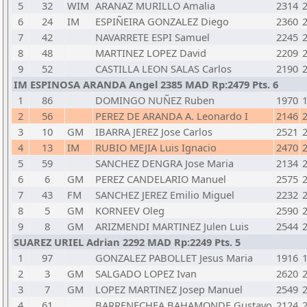
5
32
WIM
ARANAZ MURILLO Amalia
2314
6
24
IM
ESPIÑEIRA GONZALEZ Diego
2360
7
42
NAVARRETE ESPI Samuel
2245
8
48
MARTINEZ LOPEZ David
2209
9
52
CASTILLA LEON SALAS Carlos
2190
IM ESPINOSA ARANDA Angel 2385 MAD Rp:2479 Pts. 6
1
86
DOMINGO NUÑEZ Ruben
1970
2
56
PEREZ DE ARANDA A. Leonardo I
2146
3
10
GM
IBARRA JEREZ Jose Carlos
2521
4
13
IM
RUBIO MEJIA Luis Ignacio
2470
5
59
SANCHEZ DENGRA Jose Maria
2134
6
6
GM
PEREZ CANDELARIO Manuel
2575
7
43
FM
SANCHEZ JEREZ Emilio Miguel
2232
8
5
GM
KORNEEV Oleg
2590
9
8
GM
ARIZMENDI MARTINEZ Julen Luis
2544
SUAREZ URIEL Adrian 2292 MAD Rp:2249 Pts. 5
1
97
GONZALEZ PABOLLET Jesus Maria
1916
2
3
GM
SALGADO LOPEZ Ivan
2620
3
7
GM
LOPEZ MARTINEZ Josep Manuel
2549
4
61
BARRENECHEA BAHAMONDE Gustavo
2124