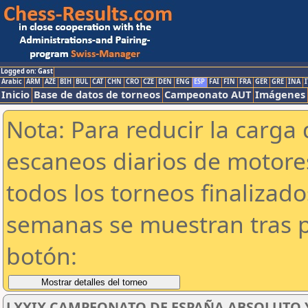
Logged on: Gast
Arabic
ARM
AZE
BIH
BUL
CAT
CHN
CRO
CZE
DEN
ENG
ESP
FAI
FIN
FRA
GER
GRE
INA
I
Inicio
Base de datos de torneos
Campeonato AUT
Imágenes
Nota: Para reducir la carga 
escaneos diarios de motor
todos los torneos finalizad
semanas se muestran tras p
botón:
LXXIX CAMPEONATO DE ESPAÑA ABSOLUTO Y