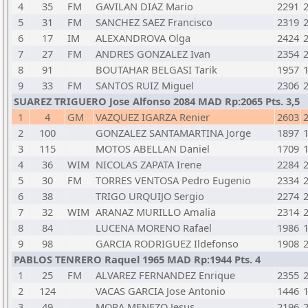
4
35
FM
GAVILAN DIAZ Mario
2291
5
31
FM
SANCHEZ SAEZ Francisco
2319
6
17
IM
ALEXANDROVA Olga
2424
7
27
FM
ANDRES GONZALEZ Ivan
2354
8
91
BOUTAHAR BELGASI Tarik
1957
9
33
FM
SANTOS RUIZ Miguel
2306
SUAREZ TRIGUERO Jose Alfonso 2084 MAD Rp:2065 Pts. 3,5
1
4
GM
VAZQUEZ IGARZA Renier
2603
2
100
GONZALEZ SANTAMARTINA Jorge
1897
3
115
MOTOS ABELLAN Daniel
1709
4
36
WIM
NICOLAS ZAPATA Irene
2284
5
30
FM
TORRES VENTOSA Pedro Eugenio
2334
6
38
TRIGO URQUIJO Sergio
2274
7
32
WIM
ARANAZ MURILLO Amalia
2314
8
84
LUCENA MORENO Rafael
1986
9
98
GARCIA RODRIGUEZ Ildefonso
1908
PABLOS TENRERO Raquel 1965 MAD Rp:1944 Pts. 4
1
25
FM
ALVAREZ FERNANDEZ Enrique
2355
2
124
VACAS GARCIA Jose Antonio
1446
3
49
MORA MENEZO Jesus
2196