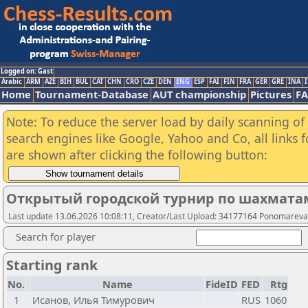
Logged on: Gast
Arabic
ARM
AZE
BIH
BUL
CAT
CHN
CRO
CZE
DEN
ENG
ESP
FAI
FIN
FRA
GER
GRE
INA
I
Home
Tournament-Database
AUT championship
Pictures
F
Note: To reduce the server load by daily scanning of a
search engines like Google, Yahoo and Co, all links 
are shown after clicking the following button:
Открытый городской турнир по шахматам "
Last update 13.06.2026 10:08:11, Creator/Last Upload: 34177164 Ponomareva
Search for player
Starting rank
No.
Name
FideID
FED
Rtg
1
Исанов, Илья Тимурович
RUS
1060