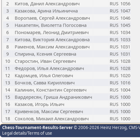
2
Китов, Данил Александрович
RUS
1056
3
Казакова, Арина Ильинична
RUS
1047
4
Воропаев, Сергей Александрович
RUS
1046
5
Нахапетян, Виолетта Погосовна
RUS
1045
6
Пономарев, Леонид Дмитриевич
RUS
1034
7
Китова, Виктория Александровна
RUS
1033
8
Раменов, Максим Александрович
RUS
1031
9
Спирина, Ксения Сергеевна
RUS
1031
10
Старостин, Иван Сергеевич
RUS
1028
11
Федоров, Илья Александрович
RUS
1028
12
Кадомцев, Илья Олегович
RUS
1020
13
Бочков, Савва Кириллович
RUS
1016
14
Калинин, Константин Сергеевич
RUS
1004
15
Вардересян, Гриша Андраникович
RUS
1000
16
Казаков, Игорь Ильич
RUS
1000
17
Кривенков, Максим Сергеевич
RUS
1000
18
Соколов, Михаил Александрович
RUS
1000
Chess-Tournament-Results-Server
© 2006-2026 Heinz Herzog
, CMS-
Legal details/Terms of use