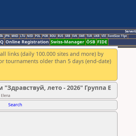
Servert
TA
JPN
MKD
LTU
NED
POL
POR
ROU
RUS
SRB
SVK
SWE
TUR
UKR
VIE
FontSize:11pt
AQ
Online Registration
Swiss-Manager
ÖSB
FIDE
ll links (daily 100.000 sites and more) by
for tournaments older than 5 days (end-date)
Здравствуй, лето - 2026" Группа E
 Elena
Search