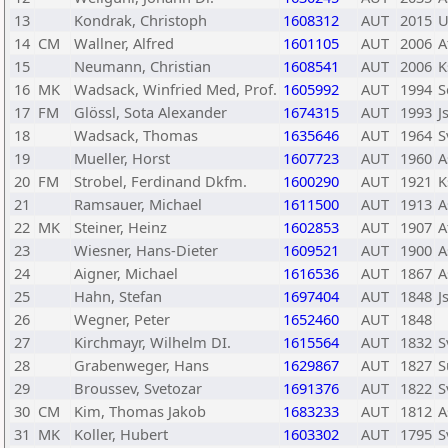
13
Kondrak, Christoph
1608312
AUT
2015
U
14
CM
Wallner, Alfred
1601105
AUT
2006
A
15
Neumann, Christian
1608541
AUT
2006
K
16
MK
Wadsack, Winfried Med, Prof.
1605992
AUT
1994
S
17
FM
Glössl, Sota Alexander
1674315
AUT
1993
J
18
Wadsack, Thomas
1635646
AUT
1964
S
19
Mueller, Horst
1607723
AUT
1960
A
20
FM
Strobel, Ferdinand Dkfm.
1600290
AUT
1921
K
21
Ramsauer, Michael
1611500
AUT
1913
A
22
MK
Steiner, Heinz
1602853
AUT
1907
A
23
Wiesner, Hans-Dieter
1609521
AUT
1900
A
24
Aigner, Michael
1616536
AUT
1867
A
25
Hahn, Stefan
1697404
AUT
1848
J
26
Wegner, Peter
1652460
AUT
1848
27
Kirchmayr, Wilhelm DI.
1615564
AUT
1832
S
28
Grabenweger, Hans
1629867
AUT
1827
S
29
Broussev, Svetozar
1691376
AUT
1822
S
30
CM
Kim, Thomas Jakob
1683233
AUT
1812
A
31
MK
Koller, Hubert
1603302
AUT
1795
S