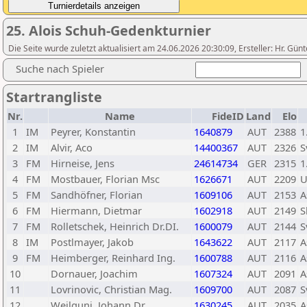
25. Alois Schuh-Gedenkturnier
Die Seite wurde zuletzt aktualisiert am 24.06.2026 20:30:09, Ersteller: Hr. G
Suche nach Spieler
Startrangliste
Nr.
Name
FideID
Land
Elo
1
IM
Peyrer, Konstantin
1640879
AUT
2388
1
2
IM
Alvir, Aco
14400367
AUT
2326
S
3
FM
Hirneise, Jens
24614734
GER
2315
1
4
FM
Mostbauer, Florian Msc
1626671
AUT
2209
U
5
FM
Sandhöfner, Florian
1609106
AUT
2153
A
6
FM
Hiermann, Dietmar
1602918
AUT
2149
S
7
FM
Rolletschek, Heinrich Dr.DI.
1600079
AUT
2144
S
8
IM
Postlmayer, Jakob
1643622
AUT
2117
A
9
FM
Heimberger, Reinhard Ing.
1600788
AUT
2116
A
10
Dornauer, Joachim
1607324
AUT
2091
A
11
Lovrinovic, Christian Mag.
1609700
AUT
2087
S
12
Weilguni, Johann Dr.
1630245
AUT
2035
A