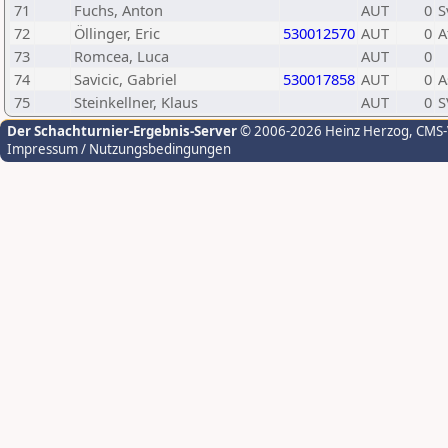
71
Fuchs, Anton
AUT
0
S
72
Öllinger, Eric
530012570
AUT
0
A
73
Romcea, Luca
AUT
0
74
Savicic, Gabriel
530017858
AUT
0
A
75
Steinkellner, Klaus
AUT
0
S
Der Schachturnier-Ergebnis-Server
© 2006-2026 Heinz Herzog
, CMS
Impressum / Nutzungsbedingungen