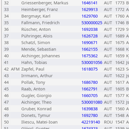
32
Griessenberger, Markus
1646141
AUT
1773
B
33
Heimberger, Franz
1629913
AUT
1772
A
34
Bergmayr, Karl
1629760
AUT
1760
A
35
Fallmann, Friedrich
530000025
AUT
1746
B
36
Rüscher, Anton
1692038
AUT
1729
S
37
Pühringer, Alois
1626728
AUT
1689
A
38
Schatzl, Simon
1690671
AUT
1675
A
39
Mende, Sebastian
1662155
AUT
1668
K
40
Aichinger, Johannes
1675362
AUT
1659
K
41
Hahn, Tobias
530001056
AUT
1642
J
42
AFM
Zapfel, Paul
1618075
AUT
1623
S
43
Irrmann, Arthur
AUT
1622
J
44
Pollak, Tony
1686780
AUT
1617
A
45
Raab, Anton
1662791
AUT
1605
B
46
Gugler, Giorgio
1660705
AUT
1577
K
47
Aichinger, Theo
530001080
AUT
1572
J
48
Gruber, Konrad
1639838
AUT
1560
A
49
Donets, Tymur
1692780
AUT
1548
A
50
Iliescu, Matei-Ioan
42219140
ROU
1547
A
51
Glössl, Gunter
1674323
AUT
1539
J