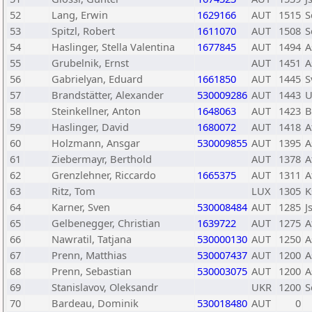
52
Lang, Erwin
1629166
AUT
1515
S
53
Spitzl, Robert
1611070
AUT
1508
S
54
Haslinger, Stella Valentina
1677845
AUT
1494
A
55
Grubelnik, Ernst
AUT
1451
A
56
Gabrielyan, Eduard
1661850
AUT
1445
S
57
Brandstätter, Alexander
530009286
AUT
1443
U
58
Steinkellner, Anton
1648063
AUT
1423
B
59
Haslinger, David
1680072
AUT
1418
A
60
Holzmann, Ansgar
530009855
AUT
1395
A
61
Ziebermayr, Berthold
AUT
1378
A
62
Grenzlehner, Riccardo
1665375
AUT
1311
A
63
Ritz, Tom
LUX
1305
K
64
Karner, Sven
530008484
AUT
1285
J
65
Gelbenegger, Christian
1639722
AUT
1275
A
66
Nawratil, Tatjana
530000130
AUT
1250
A
67
Prenn, Matthias
530007437
AUT
1200
A
68
Prenn, Sebastian
530003075
AUT
1200
A
69
Stanislavov, Oleksandr
UKR
1200
S
70
Bardeau, Dominik
530018480
AUT
0