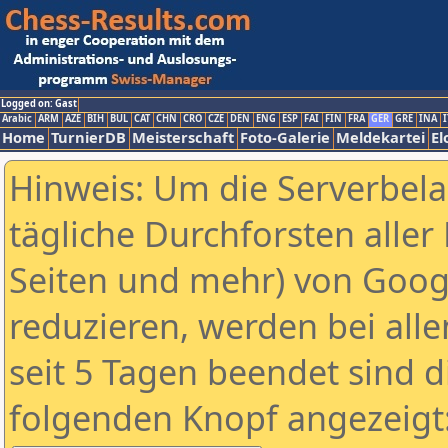
Logged on: Gast
Arabic
ARM
AZE
BIH
BUL
CAT
CHN
CRO
CZE
DEN
ENG
ESP
FAI
FIN
FRA
GER
GRE
INA
I
Home
TurnierDB
Meisterschaft
Foto-Galerie
Meldekartei
El
Hinweis: Um die Serverbel
tägliche Durchforsten aller 
Seiten und mehr) von Goog
reduzieren, werden bei alle
seit 5 Tagen beendet sind d
folgenden Knopf angezeigt