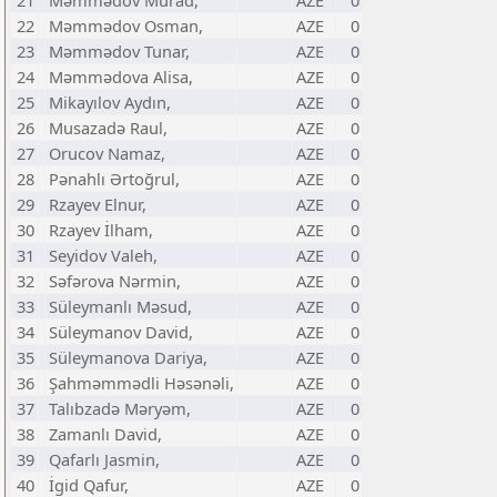
21
Məmmədov Murad,
AZE
0
22
Məmmədov Osman,
AZE
0
23
Məmmədov Tunar,
AZE
0
24
Məmmədova Alisa,
AZE
0
25
Mikayılov Aydın,
AZE
0
26
Musazadə Raul,
AZE
0
27
Orucov Namaz,
AZE
0
28
Pənahlı Ərtoğrul,
AZE
0
29
Rzayev Elnur,
AZE
0
30
Rzayev İlham,
AZE
0
31
Seyidov Valeh,
AZE
0
32
Səfərova Nərmin,
AZE
0
33
Süleymanlı Məsud,
AZE
0
34
Süleymanov David,
AZE
0
35
Süleymanova Dariya,
AZE
0
36
Şahməmmədli Həsənəli,
AZE
0
37
Talıbzadə Məryəm,
AZE
0
38
Zamanlı David,
AZE
0
39
Qafarlı Jasmin,
AZE
0
40
İgid Qafur,
AZE
0