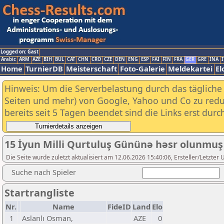
Logged on: Gast
Arabic
ARM
AZE
BIH
BUL
CAT
CHN
CRO
CZE
DEN
ENG
ESP
FAI
FIN
FRA
GER
GRE
INA
I
Home
TurnierDB
Meisterschaft
Foto-Galerie
Meldekartei
El
Hinweis: Um die Serverbelastung durch das tägliche D
Seiten und mehr) von Google, Yahoo und Co zu reduz
bereits seit 5 Tagen beendet sind die Links erst dur
15 İyun Milli Qurtuluş Gününə həsr olunmuş
Die Seite wurde zuletzt aktualisiert am 12.06.2026 15:40:06, Ersteller/Letzter
Suche nach Spieler
Startrangliste
Nr.
Name
FideID
Land
Elo
1
Aslanlı Osman,
AZE
0