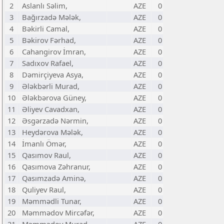
2
Aslanlı Səlim,
AZE
0
3
Bağırzadə Mələk,
AZE
0
4
Bəkirli Camal,
AZE
0
5
Bəkirov Fərhad,
AZE
0
6
Cahangirov İmran,
AZE
0
7
Sadıxov Rafael,
AZE
0
8
Dəmirçiyeva Asya,
AZE
0
9
Ələkbərli Murad,
AZE
0
10
Ələkbərova Güney,
AZE
0
11
Əliyev Cavadxan,
AZE
0
12
Əsgərzadə Nərmin,
AZE
0
13
Heydərova Mələk,
AZE
0
14
İmanlı Ömər,
AZE
0
15
Qasımov Raul,
AZE
0
16
Qasımova Zəhranur,
AZE
0
17
Qasımzadə Aminə,
AZE
0
18
Quliyev Raul,
AZE
0
19
Məmmədli Tunar,
AZE
0
20
Məmmədov Mircəfər,
AZE
0