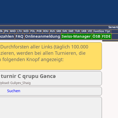
Servert
TA
JPN
MKD
LTU
NED
POL
POR
ROU
RUS
SRB
SVK
SWE
TUR
UKR
VIE
FontSize:11pt
ozahlen
FAQ
Onlineanmeldung
Swiss-Manager
ÖSB
FIDE
urchforsten aller Links (täglich 100.000
ieren, werden bei allen Turnieren, die
ch folgenden Knopf angezeigt:
 turnir C qrupu Gəncə
 Upload: Guliyev_Shaig
Suchen