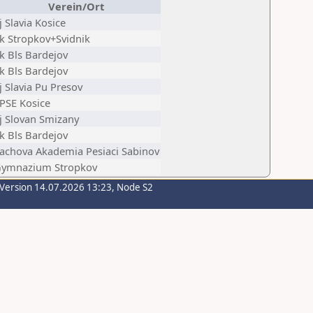
Verein/Ort
j Slavia Kosice
k Stropkov+Svidnik
k Bls Bardejov
k Bls Bardejov
j Slavia Pu Presov
PSE Kosice
j Slovan Smizany
k Bls Bardejov
achova Akademia Pesiaci Sabinov
ymnazium Stropkov
-Version 14.07.2026 13:23, Node S2