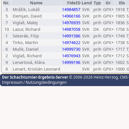
Nr.
Name
FideID
Land
Typ
Gr
Elo
3
Mrážik, Lukáš
14984857
SVK
prih
GPX+
1918
T
5
Demjan, David
14966166
SVK
prih
GPX+
1905
S
7
Viglaš, Matej
14976935
SVK
prih
GPX+
1836
S
10
Lazur, Richard
14987058
SVK
DK
GPX+
1756
S
1
Sekerák, Filip
14991586
SVK
prih
GPX+
1749
T
4
Tirko, Martin
14974622
SVK
prih
GPX+
1738
S
6
Mulik, Daniel
14999730
SVK
prih
GPX+
1717
T
2
Viglaš, Richard
14976943
SVK
prih
GPX+
1712
S
9
Lenartová, Klára
14999196
SVK
prih
GPX+
1602
S
8
Lenart, Kristián Leonard
SVK
prih
GPX+
1000
G
Der Schachturnier-Ergebnis-Server
© 2006-2026 Heinz Herzog
, CMS
Impressum / Nutzungsbedingungen