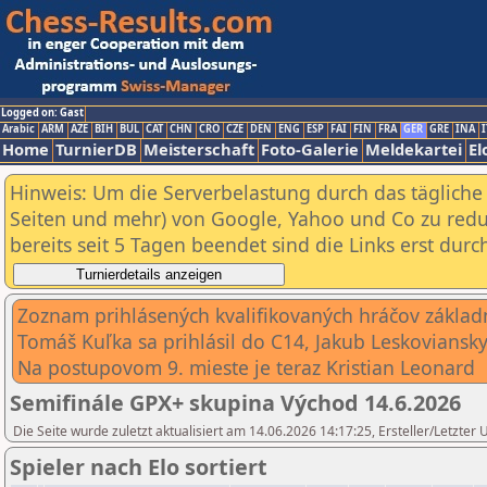
Logged on: Gast
Arabic
ARM
AZE
BIH
BUL
CAT
CHN
CRO
CZE
DEN
ENG
ESP
FAI
FIN
FRA
GER
GRE
INA
I
Home
TurnierDB
Meisterschaft
Foto-Galerie
Meldekartei
El
Hinweis: Um die Serverbelastung durch das tägliche D
Seiten und mehr) von Google, Yahoo und Co zu reduz
bereits seit 5 Tagen beendet sind die Links erst dur
Zoznam prihlásených kvalifikovaných hráčov základn
Tomáš Kuľka sa prihlásil do C14, Jakub Leskovians
Na postupovom 9. mieste je teraz Kristian Leonard
Semifinále GPX+ skupina Východ 14.6.2026
Die Seite wurde zuletzt aktualisiert am 14.06.2026 14:17:25, Ersteller/Letzter
Spieler nach Elo sortiert