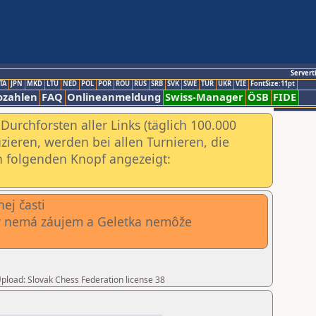
Servert
TA
JPN
MKD
LTU
NED
POL
POR
ROU
RUS
SRB
SVK
SWE
TUR
UKR
VIE
FontSize:11pt
ozahlen
FAQ
Onlineanmeldung
Swiss-Manager
ÖSB
FIDE
urchforsten aller Links (täglich 100.000
ieren, werden bei allen Turnieren, die
ch folgenden Knopf angezeigt:
ej časti
ky nemá záujem a Geletka nemôže
 Upload: Slovak Chess Federation license 38