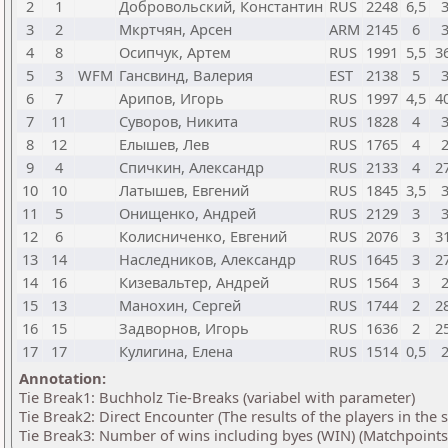
2
1
Добровольский, Константин
RUS
2248
6,5
3
2
Мкртчян, Арсен
ARM
2145
6
4
8
Осипчук, Артем
RUS
1991
5,5
3
5
3
WFM
Гансвинд, Валерия
EST
2138
5
6
7
Арипов, Игорь
RUS
1997
4,5
4
7
11
Суворов, Никита
RUS
1828
4
8
12
Елышев, Лев
RUS
1765
4
9
4
Спичкин, Александр
RUS
2133
4
2
10
10
Латышев, Евгений
RUS
1845
3,5
11
5
Онищенко, Андрей
RUS
2129
3
12
6
Колисниченко, Евгений
RUS
2076
3
3
13
14
Наследников, Александр
RUS
1645
3
2
14
16
Кизевальтер, Андрей
RUS
1564
3
15
13
Манохин, Сергей
RUS
1744
2
2
16
15
Задворнов, Игорь
RUS
1636
2
2
17
17
Кулигина, Елена
RUS
1514
0,5
Annotation:
Tie Break1: Buchholz Tie-Breaks (variabel with parameter)
Tie Break2: Direct Encounter (The results of the players in the
Tie Break3: Number of wins including byes (WIN) (Matchpoints