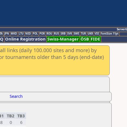
Servert
TA
JPN
MKD
LTU
NED
POL
POR
ROU
RUS
SRB
SVK
SWE
TUR
UKR
VIE
FontSize:11pt
AQ
Online Registration
Swiss-Manager
ÖSB
FIDE
ll links (daily 100.000 sites and more) by
for tournaments older than 5 days (end-date)
Search
B1
TB2
TB3
38
0
6