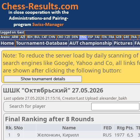
Logged on: Gast
Arabic
ARM
AZE
BIH
BUL
CAT
CHN
CRO
CZE
DEN
ENG
ESP
FAI
FIN
FRA
GER
GRE
INA
I
Home
Tournament-Database
AUT championship
Pictures
F
Note: To reduce the server load by daily scanning of a
search engines like Google, Yahoo and Co, all links 
are shown after clicking the following button:
ШШК "Октябрьский" 27.05.2026
Last update 27.05.2026 21:15:16, Creator/Last Upload: alexander_bakh
Search for player
Final Ranking after 8 Rounds
Rk.
SNo
Name
FED
Rtg
Pts.
T
1
9
Желонкин, Кирилл
RUS
1977
6,5