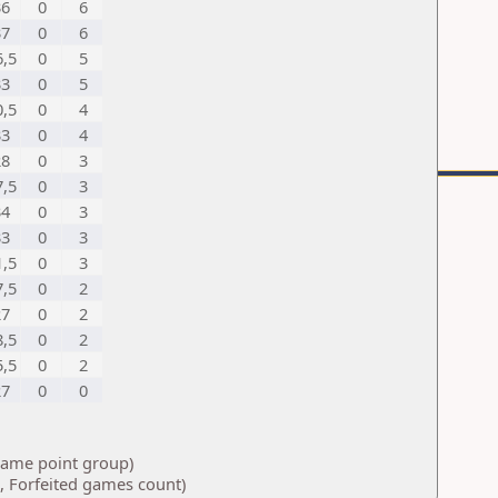
36
0
6
37
0
6
6,5
0
5
33
0
5
0,5
0
4
33
0
4
28
0
3
7,5
0
3
34
0
3
33
0
3
1,5
0
3
7,5
0
2
27
0
2
8,5
0
2
5,5
0
2
27
0
0
 same point group)
, Forfeited games count)