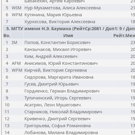
4
Бабакехян, Артем Кароевич
2
5
WIM
Нур-Мухаметова, Алиса Алексеевна
2
6
WFM
Кутянина, Мария Юрьевна
1
7
Хурхесова, Виктория Алексеевна
1
5. МГТУ имени Н.Э. Баумана (РейтСр:2081 / Доп1: 9 / Доп2
Bo.
Имя
Рейт.Меж
1
IM
Попов, Константин Борисович
2
2
Канзычаков, Михаил Игоревич
2
3
Ким, Андрей Алексеевич
2
4
AFM
Анисимов, Юрий Константинович
2
5
WFM
Кирчей, Виктория Сергеевна
2
6
Сидорова, Маргарита Ивановна
1
7
Гусев, Дмитрий Юрьевич
1
8
Гордиенко, Герман Владимирович
1
9
Тупичинский, Игорь Сергеевич
1
10
Асатрян, Леон Мушегович
1
11
Старников, Николай Владимирович
1
12
Кривенко, Дмитрий Сергеевич
1
13
Григорьева, Софья Романовна
1
14
Лобанова, Милана Владимировна
1