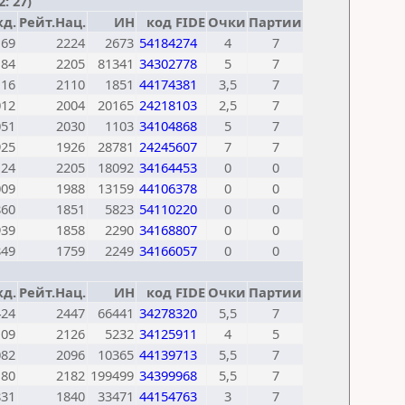
: 27)
д.
Рейт.Нац.
ИН
код FIDE
Очки
Партии
169
2224
2673
54184274
4
7
184
2205
81341
34302778
5
7
116
2110
1851
44174381
3,5
7
012
2004
20165
24218103
2,5
7
051
2030
1103
34104868
5
7
925
1926
28781
24245607
7
7
124
2205
18092
34164453
0
0
009
1988
13159
44106378
0
0
860
1851
5823
54110220
0
0
939
1858
2290
34168807
0
0
849
1759
2249
34166057
0
0
д.
Рейт.Нац.
ИН
код FIDE
Очки
Партии
424
2447
66441
34278320
5,5
7
109
2126
5232
34125911
4
5
082
2096
10365
44139713
5,5
7
180
2182
199499
34399968
5,5
7
831
1840
33471
44154763
3
7