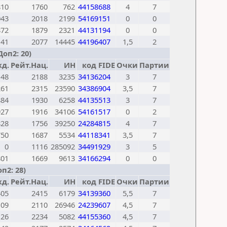
810
1760
762
44158688
4
7
043
2018
2199
54169151
0
0
872
1879
2321
44131194
0
0
141
2077
14445
44196407
1,5
2
оп2: 20)
д.
Рейт.Нац.
ИН
код FIDE
Очки
Партии
148
2188
3235
34136204
3
7
261
2315
23590
34386904
3,5
7
884
1930
6258
44135513
3
7
927
1916
34106
54161517
0
2
828
1756
39250
24284815
4
7
750
1687
5534
44118341
3,5
7
0
1116
285092
34491929
3
5
801
1669
9613
34166294
0
0
п2: 28)
д.
Рейт.Нац.
ИН
код FIDE
Очки
Партии
405
2415
6179
34139360
5,5
7
109
2110
26946
24239607
4,5
7
126
2234
5082
44155360
4,5
7