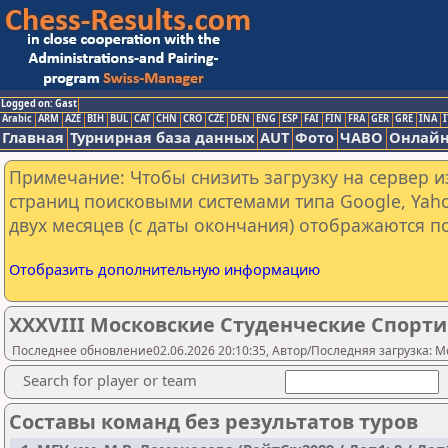
Logged on: Gast
Arabic
ARM
AZE
BIH
BUL
CAT
CHN
CRO
CZE
DEN
ENG
ESP
FAI
FIN
FRA
GER
GRE
INA
I
Главная
Турнирная база данных
AUT
Фото
ЧАВО
Онлайн
Примечание: Чтобы снизить загрузку на сервер и
страниц поисковыми системами типа Google, Yaho
двух месяцев (с даты окончания) отображаются по
Отобразить дополнительную информацию
XXXVIII Московские Студенческие Спорт
Последнее обновление02.06.2026 20:10:35, Автор/Последняя загрузка: Mo
Search for player or team
Составы команд без результатов туров