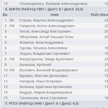
15
Пономаренко, Валерия Александровна
1
6. МФТИ (РейтСр:1991 / Доп1: 8 / Доп2: 23,5)
Bo.
Имя
Рейт.Меж
1
IM
Стукан, Мартин Александрович
2
2
FM
Смирнов, Антон Александрович
2
3
Титов, Александр Викторович
2
4
Эйнуллаев, Алтай Эльшан Оглы
2
5
Фомина, Анна Андреевна
6
Гурова, Татьяна Алексеевна
1
7
Лыдин, Владислав Сергеевич
1
8
FM
Фахрутдинов, Тимур Булатович
2
9
Балашов, Арсений
2
10
FM
Волович, Василий Владимирович
2
11
Вдовин, Максим Денисович
1
12
Натаров, Илья Игоревич
1
13
Белкина, Кристина Артемовна
1
14
Видрук, Мария Владимировна
15
Санникова, Анна Сергеевна
1
7. РГСУ (РейтСр:1640 / Доп1: 0 / Доп2: 4,5)