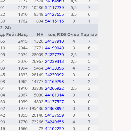
142
2177
2574
34164569
4,5
7
101
2127
10286
54117739
5,5
7
922
1810
9349
34127655
3,5
6
830
1762
804
54115116
0
1
: 24)
д.
Рейт.Нац.
ИН
код FIDE
Очки
Партии
365
2415
1326
34137910
4
7
010
2044
12771
44199040
3
6
095
2074
28009
24227730
2,5
5
051
2076
26967
24239313
2,5
5
009
1994
5464
34133396
4
5
845
1833
28149
24239992
0
0
903
1962
14777
54169798
1
2
901
1910
33839
24266922
2,5
3
904
2067
5080
44181914
0
0
960
1939
4802
54137527
0
0
962
1977
195436
34368892
0
0
942
1855
20140
54137659
0
0
790
1770
73266
34249656
4
7
716
1666
75
44102259
0
0