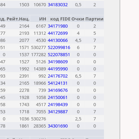
684
1503
10670
34183032
0,5
2
д.
Рейт.Нац.
ИН
код FIDE
Очки
Партии
349
2164
6167
34171980
0
2
277
2193
11312
44172699
4
5
086
2077
4530
44130066
4,5
7
051
1571
530277
522099816
6
7
0
1537
177282
522078851
0
0
647
1527
5126
34198609
0
0
965
1992
14389
44195990
0
0
393
2391
992
24176702
6,5
7
134
2165
18966
54124131
0
0
259
2278
739
34169676
0
0
945
1928
1058
24150061
0
0
958
1743
4517
24198439
0
0
753
1718
7055
34129887
0
7
0
1036
530276
2,5
7
878
1861
28365
34301690
0
0