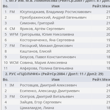
1. МГУ им. М.В. Ломоносова (РейтСр:2089 / Доп1: 8 / Доп2
Bo.
Имя
Рейт.Меж
1
FM
Юсупходжаев, Владимир Ростиславович
2
2
Преображенский, Андрей Евгеньевич
2
3
Симонян, Григорий
2
4
CM
Яриков, Артём Сергеевич
2
5
WFM
Григорьева, Юлия Николаевна
2
6
Косторниченко, Яна Сергеевна
1
7
FM
Песоцкий, Михаил Денисович
2
8
Каштанов, Елисей
2
9
Безусов, Павел Константинович
1
10
WCM
Совина, Мария Алексеевна
1
11
Алферова, Полина Евгеньевна
1
2. РУС «ГЦОЛИФК» (РейтСр:2084 / Доп1: 11 / Доп2: 29)
Bo.
Имя
Рейт.Меж
1
IM
Ростовцев, Дмитрий Алексеевич
2
2
Есипенко, Александр Дмитриевич
2
3
FM
Осетров, Дмитрий Витальевич
2
4
Зайцев, Егор Сергеевич
2
5
Цамалаидзе, Лиана
1