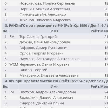
6
Новожилова, Полина Сергеевна
1
7
Паршин, Максим Алексеевич
2
8
Финкельштейн, Александр
1
9
Тихонов, Вячеслав Андреевич
2
3. РАНХиГС при президенте РФ (РейтСр:1990 / Доп1: 6 / Д
Bo.
Имя
Рейт.Меж
1
FM
Тер-Саакян, Григорий
2
2
Дуркин, Илья Александрович
2
3
Гафаров, Дамир Рустемович
1
4
Орлов, Георгий Игоревич
1
5
Наумова, Александра Анатольевна
1
6
WCM
Черепанова, Эвита Игоревна
1
7
Власов, Георгий
8
Макаренко, Елизавета Алексеевна
1
4. ФУ при Правительстве РФ (РейтСр:2164 / Доп1: 12 / До
Bo.
Имя
Рейт.Меж
1
IM
Цветков, Андрей Александрович
2
2
Волошкин, Даниил Алексеевич
2
3
Сидоров, Дмитрий Ильич
2