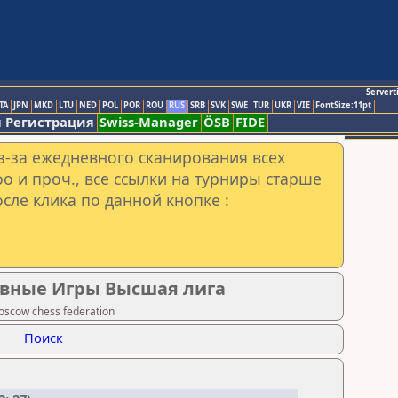
Servert
TA
JPN
MKD
LTU
NED
POL
POR
ROU
RUS
SRB
SVK
SWE
TUR
UKR
VIE
FontSize:11pt
 Регистрация
Swiss-Manager
ÖSB
FIDE
з-за ежедневного сканирования всех
o и проч., все ссылки на турниры старше
сле клика по данной кнопке :
ивные Игры Высшая лига
scow chess federation
Поиск