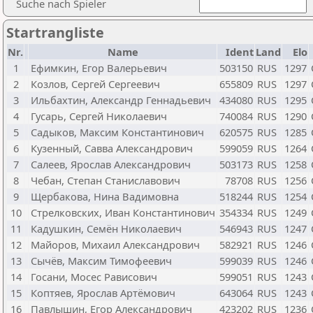
Suche nach Spieler
Startrangliste
Nr.
Name
Ident
Land
Elo
1
Ефимкин, Егор Валерьевич
503150
RUS
1297
2
Козлов, Сергей Сергеевич
655809
RUS
1297
3
Ильбахтин, Александр Геннадьевич
434080
RUS
1295
4
Гусарь, Сергей Николаевич
740084
RUS
1290
5
Садыков, Максим Константинович
620575
RUS
1285
6
Кузенный, Савва Александрович
599059
RUS
1264
7
Салеев, Ярослав Александрович
503173
RUS
1258
8
Чебан, Степан Станиславович
78708
RUS
1256
9
Щербакова, Нина Вадимовна
518244
RUS
1254
10
Стрелковских, Иван Константинович
354334
RUS
1249
11
Кадушкин, Семён Николаевич
546943
RUS
1247
12
Майоров, Михаил Александрович
582921
RUS
1246
13
Сычёв, Максим Тимофеевич
599039
RUS
1246
14
Госани, Мосес Рависович
599051
RUS
1243
15
Коптяев, Ярослав Артёмович
643064
RUS
1243
16
Павлышин, Егор Александрович
423202
RUS
1236