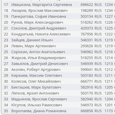
17
Ивашкина, Маргарита Сергеевна
696622
RUS
1234
18
Лазарев, Ярослав Максимович
198289
RUS
1234
19
Панкратова, София Ивановна
503154
RUS
1227
20
Рунов, Марк Александрович
518262
RUS
1226
21
Соколов, Дмитрий Андреевич
429373
RUS
1225
22
Кондратьев, Никита Алексеевич
767956
RUS
1222
23
Зайцев, Даниил Ильич
546331
RUS
1219
24
Левин, Марк Артемович
293626
RUS
1219
25
Сорокин, Антон Анатольевич
546962
RUS
1216
26
Жидков, Илья Владимирович
518255
RUS
1214
27
Завьялов, Дмитрий Денисович
546939
RUS
1213
28
Акопян, Роберт Артурович
599041
RUS
1212
29
Киржаев, Максим Олегович
503183
RUS
1211
30
Колесов, Олег Михайлович
666771
RUS
1211
31
Бикташев, Марк Булатович
582916
RUS
1205
32
Ляпков, Архип Антонович
503170
RUS
1205
33
Мадьянов, Ярослав Сергеевич
582940
RUS
1204
34
Юсупов, Ильназ Рамисович
546973
RUS
1201
35
Воропаева, Диана Романовна
666858
RUS
1173