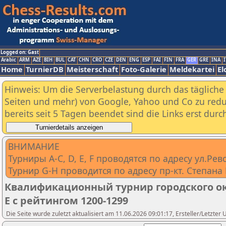
Logged on: Gast
Arabic
ARM
AZE
BIH
BUL
CAT
CHN
CRO
CZE
DEN
ENG
ESP
FAI
FIN
FRA
GER
GRE
INA
I
Home
TurnierDB
Meisterschaft
Foto-Galerie
Meldekartei
El
Hinweis: Um die Serverbelastung durch das tägliche D
Seiten und mehr) von Google, Yahoo und Co zu reduz
bereits seit 5 Tagen beendet sind die Links erst dur
ВНИМАНИЕ
Турниры А-С, D, E, F проводятся по адресу ул.Рев
Турнир G-H проводится по адресу пр-кт. Степана 
Квалификационный турнир городского ок
E с рейтингом 1200-1299
Die Seite wurde zuletzt aktualisiert am 11.06.2026 09:01:17, Ersteller/Letzter