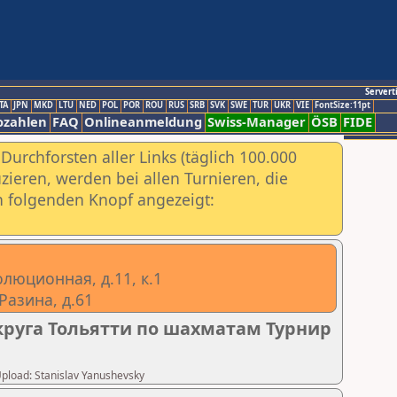
Servert
TA
JPN
MKD
LTU
NED
POL
POR
ROU
RUS
SRB
SVK
SWE
TUR
UKR
VIE
FontSize:11pt
ozahlen
FAQ
Onlineanmeldung
Swiss-Manager
ÖSB
FIDE
urchforsten aller Links (täglich 100.000
ieren, werden bei allen Turnieren, die
ch folgenden Knopf angezeigt:
олюционная, д.11, к.1
Разина, д.61
руга Тольятти по шахматам Турнир
 Upload: Stanislav Yanushevsky