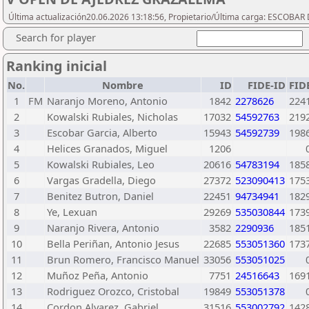
Última actualización20.06.2026 13:18:56, Propietario/Última carga: ESCOBA
Search for player
Ranking inicial
No.
Nombre
ID
FIDE-ID
FID
1
FM
Naranjo Moreno, Antonio
1842
2278626
224
2
Kowalski Rubiales, Nicholas
17032
54592763
219
3
Escobar Garcia, Alberto
15943
54592739
198
4
Helices Granados, Miguel
1206
5
Kowalski Rubiales, Leo
20616
54783194
185
6
Vargas Gradella, Diego
27372
523090413
175
7
Benitez Butron, Daniel
22451
94734941
182
8
Ye, Lexuan
29269
535030844
173
9
Naranjo Rivera, Antonio
3582
2290936
185
10
Bella Periñan, Antonio Jesus
22685
553051360
173
11
Brun Romero, Francisco Manuel
33056
553051025
12
Muñoz Peña, Antonio
7751
24516643
169
13
Rodriguez Orozco, Cristobal
19849
553051378
14
Cordon Alvarez, Gabriel
31516
553002792
142