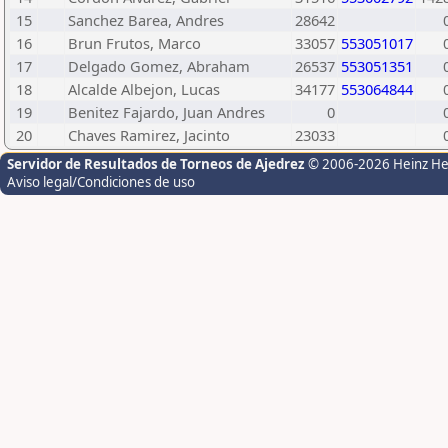
15
Sanchez Barea, Andres
28642
16
Brun Frutos, Marco
33057
553051017
17
Delgado Gomez, Abraham
26537
553051351
18
Alcalde Albejon, Lucas
34177
553064844
19
Benitez Fajardo, Juan Andres
0
20
Chaves Ramirez, Jacinto
23033
Servidor de Resultados de Torneos de Ajedrez
© 2006-2026 Heinz H
Aviso legal/Condiciones de uso