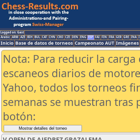
Logged on: Gast
Arabic
ARM
AZE
BIH
BUL
CAT
CHN
CRO
CZE
DEN
ENG
ESP
FAI
FIN
FRA
GER
GRE
INA
I
Inicio
Base de datos de torneos
Campeonato AUT
Imágenes
Nota: Para reducir la carga 
escaneos diarios de motor
Yahoo, todos los torneos f
semanas se muestran tras p
botón:
V OPEN DE AJEDREZ GRAZALEMA