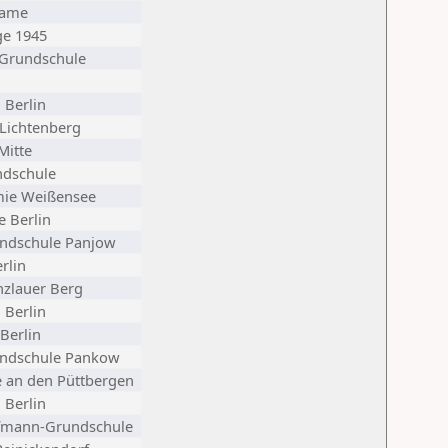
Dame
ge 1945
Grundschule
 Berlin
 Lichtenberg
Mitte
ndschule
mie Weißensee
e Berlin
undschule Panjow
rlin
zlauer Berg
 Berlin
 Berlin
undschule Pankow
 an den Püttbergen
 Berlin
fmann-Grundschule