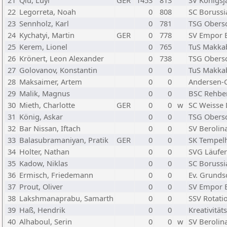
21
Qiu, Luyi
GER
1453
813
SV Königsj
22
Legorreta, Noah
0
808
SC Borussi
23
Sennholz, Karl
0
781
TSG Obers
24
Kychatyi, Martin
GER
0
778
SV Empor B
25
Kerem, Lionel
0
765
TuS Makkab
26
Krönert, Leon Alexander
0
738
TSG Obers
27
Golovanov, Konstantin
0
0
TuS Makkab
28
Maksaimer, Artem
0
0
Andersen-
29
Malik, Magnus
0
0
BSC Rehbe
30
Mieth, Charlotte
GER
0
0
w
SC Weisse
31
König, Askar
0
0
TSG Obers
32
Bar Nissan, Iftach
0
0
SV Berolin
33
Balasubramaniyan, Pratik
GER
0
0
SK Tempel
34
Holter, Nathan
0
0
SVG Läufer
35
Kadow, Niklas
0
0
SC Borussi
36
Ermisch, Friedemann
0
0
Ev. Grunds
37
Prout, Oliver
0
0
SV Empor B
38
Lakshmanaprabu, Samarth
0
0
SSV Rotati
39
Haß, Hendrik
0
0
Kreativität
40
Alhaboul, Serin
0
0
w
SV Berolin