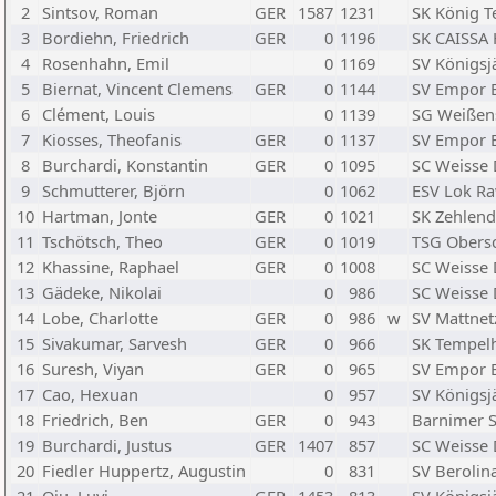
2
Sintsov, Roman
GER
1587
1231
SK König T
3
Bordiehn, Friedrich
GER
0
1196
SK CAISSA
4
Rosenhahn, Emil
0
1169
SV Königsj
5
Biernat, Vincent Clemens
GER
0
1144
SV Empor B
6
Clément, Louis
0
1139
SG Weißen
7
Kiosses, Theofanis
GER
0
1137
SV Empor B
8
Burchardi, Konstantin
GER
0
1095
SC Weisse
9
Schmutterer, Björn
0
1062
ESV Lok Ra
10
Hartman, Jonte
GER
0
1021
SK Zehlend
11
Tschötsch, Theo
GER
0
1019
TSG Obers
12
Khassine, Raphael
GER
0
1008
SC Weisse
13
Gädeke, Nikolai
0
986
SC Weisse
14
Lobe, Charlotte
GER
0
986
w
SV Mattnet
15
Sivakumar, Sarvesh
GER
0
966
SK Tempel
16
Suresh, Viyan
GER
0
965
SV Empor B
17
Cao, Hexuan
0
957
SV Königsj
18
Friedrich, Ben
GER
0
943
Barnimer S
19
Burchardi, Justus
GER
1407
857
SC Weisse
20
Fiedler Huppertz, Augustin
0
831
SV Berolin