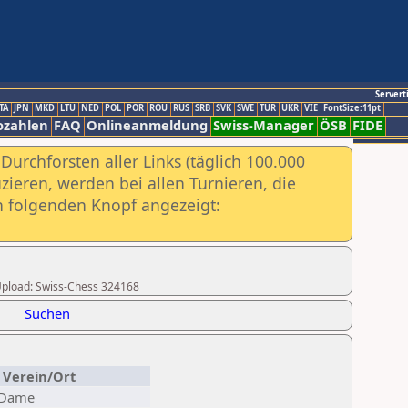
Servert
TA
JPN
MKD
LTU
NED
POL
POR
ROU
RUS
SRB
SVK
SWE
TUR
UKR
VIE
FontSize:11pt
ozahlen
FAQ
Onlineanmeldung
Swiss-Manager
ÖSB
FIDE
urchforsten aller Links (täglich 100.000
ieren, werden bei allen Turnieren, die
ch folgenden Knopf angezeigt:
r Upload: Swiss-Chess 324168
Suchen
Verein/Ort
 Dame