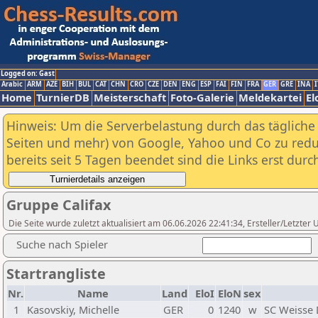
Logged on: Gast
Arabic
ARM
AZE
BIH
BUL
CAT
CHN
CRO
CZE
DEN
ENG
ESP
FAI
FIN
FRA
GER
GRE
INA
I
Home
TurnierDB
Meisterschaft
Foto-Galerie
Meldekartei
El
Hinweis: Um die Serverbelastung durch das tägliche D
Seiten und mehr) von Google, Yahoo und Co zu reduz
bereits seit 5 Tagen beendet sind die Links erst dur
Gruppe Califax
Die Seite wurde zuletzt aktualisiert am 06.06.2026 22:41:34, Ersteller/Letzte
Suche nach Spieler
Startrangliste
Nr.
Name
Land
EloI
EloN
sex
1
Kasovskiy, Michelle
GER
0
1240
w
SC Weisse