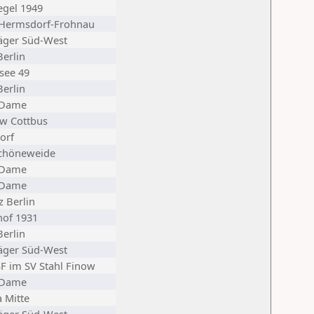
egel 1949
 Hermsdorf-Frohnau
äger Süd-West
erlin
see 49
erlin
 Dame
w Cottbus
orf
chöneweide
 Dame
 Dame
z Berlin
hof 1931
erlin
äger Süd-West
F im SV Stahl Finow
 Dame
a Mitte