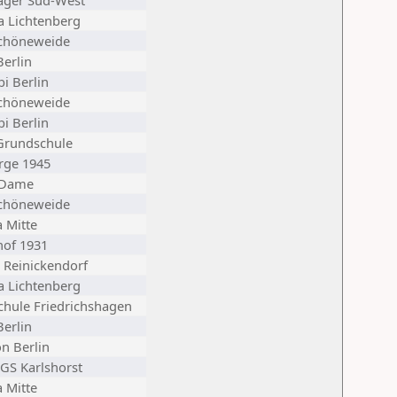
äger Süd-West
a Lichtenberg
chöneweide
erlin
i Berlin
chöneweide
i Berlin
Grundschule
rge 1945
 Dame
chöneweide
a Mitte
hof 1931
 Reinickendorf
a Lichtenberg
chule Friedrichshagen
erlin
on Berlin
sGS Karlshorst
a Mitte