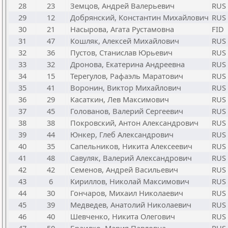
28
23
Земцов, Андрей Валерьевич
RUS
29
12
Добрянский, Константин Михайлович
RUS
30
21
Насырова, Агата Рустамовна
FID
31
47
Кошляк, Алексей Михайлович
RUS
32
36
Пустов, Станислав Юрьевич
RUS
33
32
Дронова, Екатерина Андреевна
RUS
34
15
Терегулов, Рафаэль Маратович
RUS
35
41
Воронин, Виктор Михайлович
RUS
36
29
Касаткин, Лев Максимович
RUS
37
45
Голованов, Валерий Сергеевич
RUS
38
38
Покровский, Антон Александрович
RUS
39
44
Юнкер, Глеб Александрович
RUS
40
35
Сапельников, Никита Алексеевич
RUS
41
48
Савуляк, Валерий Александрович
RUS
42
42
Семенов, Андрей Васильевич
RUS
43
6
Кириллов, Николай Максимович
RUS
44
30
Гончаров, Михаил Николаевич
RUS
45
39
Медведев, Анатолий Николаевич
RUS
46
40
Шевченко, Никита Олегович
RUS