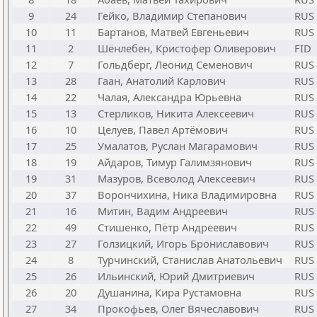
9
24
Гейко, Владимир Степанович
RUS
10
11
Бартанов, Матвей Евгеньевич
RUS
11
2
Шёнлебен, Кристофер Оливерович
FID
12
7
Гольдберг, Леонид Семенович
RUS
13
28
Гаан, Анатолий Карлович
RUS
14
22
Чалая, Александра Юрьевна
RUS
15
13
Стерликов, Никита Алексеевич
RUS
16
10
Целуев, Павел Артёмович
RUS
17
25
Умалатов, Руслан Магарамович
RUS
18
19
Айдаров, Тимур Галимзянович
RUS
19
31
Мазуров, Всеволод Алексеевич
RUS
20
37
Ворончихина, Ника Владимировна
RUS
21
16
Митин, Вадим Андреевич
RUS
22
49
Стишенко, Пётр Андреевич
RUS
23
27
Голзицкий, Игорь Брониславович
RUS
24
8
Турчинский, Станислав Анатольевич
RUS
25
26
Ильинский, Юрий Дмитриевич
RUS
26
20
Душанина, Кира Рустамовна
RUS
27
34
Прокофьев, Олег Вячеславович
RUS