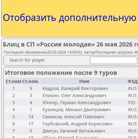
Отобразить дополнительну
Блиц в СП «Россия молодая» 26 мая 2026 
Последнее обновление26.05.2026 14:09:02, Автор/Последняя загрузка: Al
Search for player
Итоговое положение после 9 туров
Ст.ном
Ст.ном.
Имя
ФЕД
1
9
Кедров, Валерий Викторович
RUS
2
3
Епихин, Олег Александрович
RUS
3
4
Юнкер, Герман Александрович
FID
4
1
Кузнецов, Михаил Дмитриевич
RUS
5
14
Симаков, Алексей Павлович
RUS
6
17
Горбовский, Андрей Борисович
RUS
7
5
Двигун, Евгений Витальевич
RUS
8
18
Абаев, Матвей Тахирович
RUS