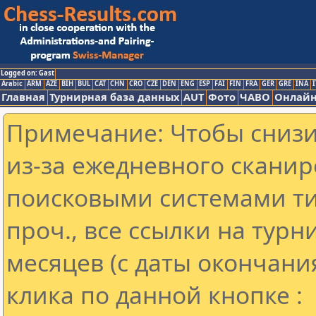
Logged on: Gast
Arabic
ARM
AZE
BIH
BUL
CAT
CHN
CRO
CZE
DEN
ENG
ESP
FAI
FIN
FRA
GER
GRE
INA
I
Главная
Турнирная база данных
AUT
Фото
ЧАВО
Онлайн
Примечание: Чтобы снизит
из-за ежедневного сканир
поисковыми системами ти
проч., все ссылки на тур
месяцев (с даты окончани
клика по данной кнопке :