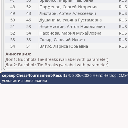
47
50
Браилко, Мария Павловна
RUS
48
52
Парфенов, Сергей Игоревич
RUS
49
43
Лихтарь, Артём Алексеевич
RUS
50
46
Душанина, Ульяна Рустамовна
RUS
51
53
Черемискин, Антон Николаевич
RUS
52
54
Насонова, Мария Михайловна
RUS
53
33
Скляр, Савелий Ильич
RUS
54
51
Вятис, Лариса Юрьевна
RUS
Аннотация:
Доп1: Buchholz Tie-Breaks (variabel with parameter)
Доп2: Buchholz Tie-Breaks (variabel with parameter)
сервер Chess-Tournament-Results
© 2006-2026 Heinz Herzog
, CMS-
условия использования