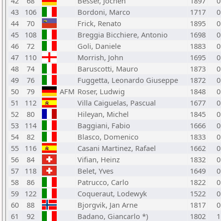
42
68
Besser, Jochen
1897
0
43
106
Bordoni, Marco
1717
0
44
70
Frick, Renato
1895
0
45
108
Breggia Bicchiere, Antonio
1698
0
46
72
Goli, Daniele
1883
0
47
110
Morrish, John
1695
0
48
74
Baruscotti, Mauro
1873
0
49
76
Fuggetta, Leonardo Giuseppe
1872
0
50
79
AFM
Roser, Ludwig
1848
0
51
112
Villa Caiguelas, Pascual
1677
0
52
80
Hileyan, Michel
1845
0
53
114
Baggiani, Fabio
1666
0
54
82
Blasco, Domenico
1833
0
55
116
Casani Martinez, Rafael
1662
0
56
84
Vifian, Heinz
1832
0
57
118
Belet, Yves
1649
0
58
86
Patrucco, Carlo
1822
0
59
122
Coqueraut, Lodewyk
1522
0
60
88
Bjorgvik, Jan Arne
1817
0
61
92
Badano, Giancarlo *)
1802
1