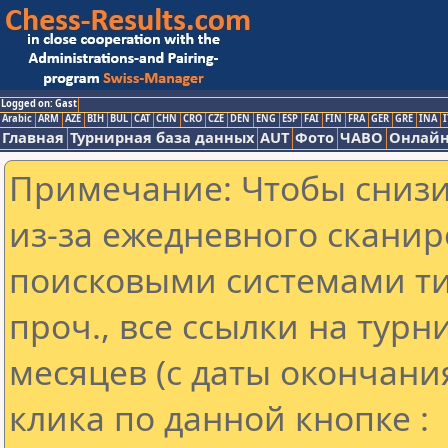
Logged on: Gast
Arabic
ARM
AZE
BIH
BUL
CAT
CHN
CRO
CZE
DEN
ENG
ESP
FAI
FIN
FRA
GER
GRE
INA
I
Главная
Турнирная база данных
AUT
Фото
ЧАВО
Онлайн
Примечание: Чтобы снизит
из-за ежедневного сканир
поисковыми системами ти
проч., все ссылки на тур
месяцев (с даты окончани
клика по данной кнопке :