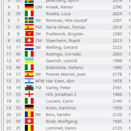
3
35
Jaderberg, Bjorn
2074
1
4
5
GM
Knaak, Rainer
2390
1
5
39
Roatta, Luca
2024
1
6
7
IM
Renman, Nils-Gustaf
2301
1
7
41
FM
Serra Olives, Tomas
2016
1
8
9
IM
Podlesnik, Bogdan
2285
1
9
43
CM
Staechelin, Ruedi
2013
1
10
11
IM
Welling, Gerard
2223
1
11
45
Astengo, Corrado
2003
1
12
47
Gavrish, Leonid
1999
1
13
49
Battistella, Stefano
1990
1
14
17
IM
Pomes Marcet, Joan
2178
1
15
51
AFM
Har-Even, Abir
1978
1
16
19
FM
Varley, Peter
2161
1
17
53
Hill, Jonathan S
1966
1
18
21
Luciani, Carlo
2145
1
19
55
Krien, Hartmut
1959
1
20
23
IM
Biro, Sandor
2129
1
21
59
Brait, Wolfgang
1945
1
22
25
Luminet, Denis
2123
1