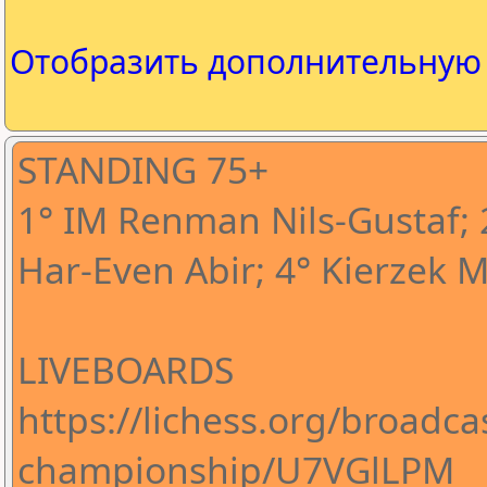
Отобразить дополнительну
STANDING 75+
1° IM Renman Nils-Gustaf; 2
Har-Even Abir; 4° Kierzek M
LIVEBOARDS
https://lichess.org/broadca
championship/U7VGlLPM