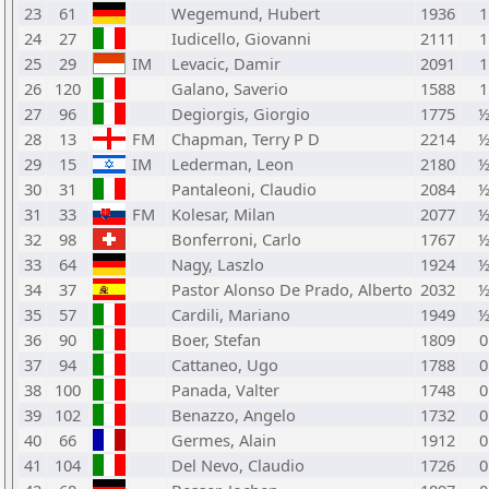
23
61
Wegemund, Hubert
1936
1
24
27
Iudicello, Giovanni
2111
1
25
29
IM
Levacic, Damir
2091
1
26
120
Galano, Saverio
1588
1
27
96
Degiorgis, Giorgio
1775
28
13
FM
Chapman, Terry P D
2214
29
15
IM
Lederman, Leon
2180
30
31
Pantaleoni, Claudio
2084
31
33
FM
Kolesar, Milan
2077
32
98
Bonferroni, Carlo
1767
33
64
Nagy, Laszlo
1924
34
37
Pastor Alonso De Prado, Alberto
2032
35
57
Cardili, Mariano
1949
36
90
Boer, Stefan
1809
0
37
94
Cattaneo, Ugo
1788
0
38
100
Panada, Valter
1748
0
39
102
Benazzo, Angelo
1732
0
40
66
Germes, Alain
1912
0
41
104
Del Nevo, Claudio
1726
0