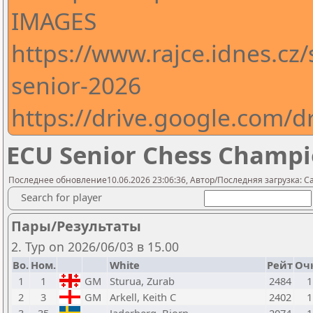
IMAGES
https://www.rajce.idnes.cz
senior-2026
https://drive.google.com
ECU Senior Chess Champi
Последнее обновление10.06.2026 23:06:36, Автор/Последняя загрузка: Cas
Search for player
Пары/Результаты
2. Тур on 2026/06/03 в 15.00
Bo.
Ном.
White
Рейт
Оч
1
1
GM
Sturua, Zurab
2484
1
2
3
GM
Arkell, Keith C
2402
1