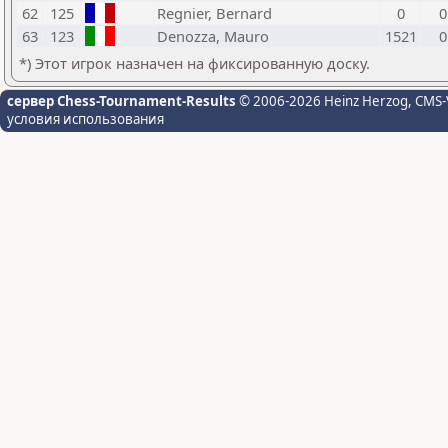
62
125
Regnier, Bernard
0
0
63
123
Denozza, Mauro
1521
0
*) Этот игрок назначен на фиксированную доску.
сервер Chess-Tournament-Results
© 2006-2026 Heinz Herzog
, CMS-
условия использования