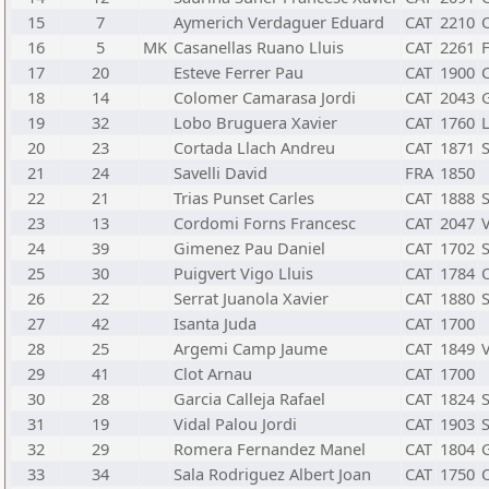
15
7
Aymerich Verdaguer Eduard
CAT
2210
16
5
MK
Casanellas Ruano Lluis
CAT
2261
17
20
Esteve Ferrer Pau
CAT
1900
18
14
Colomer Camarasa Jordi
CAT
2043
19
32
Lobo Bruguera Xavier
CAT
1760
L
20
23
Cortada Llach Andreu
CAT
1871
21
24
Savelli David
FRA
1850
22
21
Trias Punset Carles
CAT
1888
23
13
Cordomi Forns Francesc
CAT
2047
V
24
39
Gimenez Pau Daniel
CAT
1702
25
30
Puigvert Vigo Lluis
CAT
1784
26
22
Serrat Juanola Xavier
CAT
1880
27
42
Isanta Juda
CAT
1700
28
25
Argemi Camp Jaume
CAT
1849
V
29
41
Clot Arnau
CAT
1700
30
28
Garcia Calleja Rafael
CAT
1824
31
19
Vidal Palou Jordi
CAT
1903
32
29
Romera Fernandez Manel
CAT
1804
33
34
Sala Rodriguez Albert Joan
CAT
1750