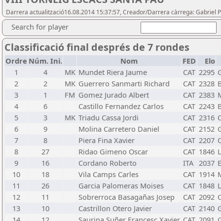
Darrera actualització16.08.2014 15:37:57, Creador/Darrera càrrega: Gabriel
Search for player
Classificació final després de 7 rondes
Ordre
Núm. Ini.
Nom
FED
Elo
1
4
MK
Mundet Riera Jaume
CAT
2295
2
2
MK
Guerrero Sanmarti Richard
CAT
2328
3
1
FM
Gomez Jurado Albert
CAT
2383
4
6
Castillo Fernandez Carlos
CAT
2243
5
3
MK
Triadu Cassa Jordi
CAT
2316
6
9
Molina Carretero Daniel
CAT
2152
7
8
Piera Fina Xavier
CAT
2207
8
27
Ridao Gimeno Oscar
CAT
1846
L
9
16
Cordano Roberto
ITA
2037
10
18
Vila Camps Carles
CAT
1914
11
26
Garcia Palomeras Moises
CAT
1848
L
12
11
Sobrerroca Basagañas Josep
CAT
2092
13
10
Castrillon Otero Javier
CAT
2140
14
12
Saurina Suñer Francesc Xavier
CAT
2091