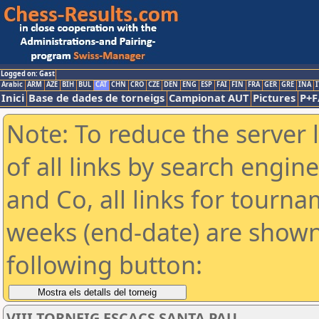
Logged on: Gast
Arabic
ARM
AZE
BIH
BUL
CAT
CHN
CRO
CZE
DEN
ENG
ESP
FAI
FIN
FRA
GER
GRE
INA
I
Inici
Base de dades de torneigs
Campionat AUT
Pictures
P+F
Note: To reduce the server 
of all links by search engin
and Co, all links for tourn
weeks (end-date) are shown 
following button:
VIII TORNEIG ESCACS SANTA PAU