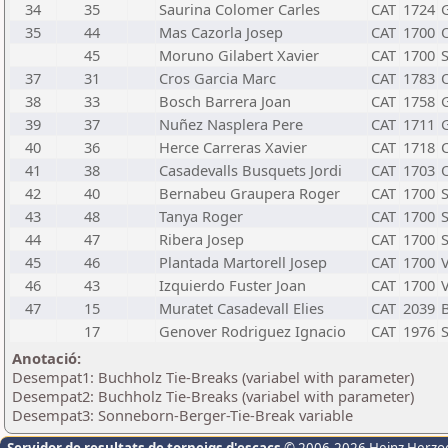
34
35
Saurina Colomer Carles
CAT
1724
35
44
Mas Cazorla Josep
CAT
1700
45
Moruno Gilabert Xavier
CAT
1700
37
31
Cros Garcia Marc
CAT
1783
38
33
Bosch Barrera Joan
CAT
1758
39
37
Nuñez Nasplera Pere
CAT
1711
40
36
Herce Carreras Xavier
CAT
1718
41
38
Casadevalls Busquets Jordi
CAT
1703
42
40
Bernabeu Graupera Roger
CAT
1700
43
48
Tanya Roger
CAT
1700
44
47
Ribera Josep
CAT
1700
45
46
Plantada Martorell Josep
CAT
1700
V
46
43
Izquierdo Fuster Joan
CAT
1700
V
47
15
Muratet Casadevall Elies
CAT
2039
17
Genover Rodriguez Ignacio
CAT
1976
S
Anotació:
Desempat1: Buchholz Tie-Breaks (variabel with parameter)
Desempat2: Buchholz Tie-Breaks (variabel with parameter)
Desempat3: Sonneborn-Berger-Tie-Break variable