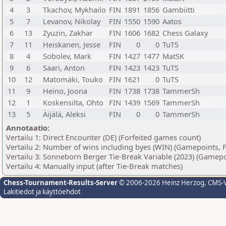
4
3
Tkachov, Mykhailo
FIN
1891
1856
Gambiitti
5
7
Levanov, Nikolay
FIN
1550
1590
Aatos
6
13
Zyuzin, Zakhar
FIN
1606
1682
Chess Galaxy
7
11
Heiskanen, Jesse
FIN
0
0
TuTS
8
4
Sobolev, Mark
FIN
1427
1477
MatSK
9
6
Saari, Anton
FIN
1423
1423
TuTS
10
12
Matomäki, Touko
FIN
1621
0
TuTS
11
9
Heino, Joona
FIN
1738
1738
TammerSh
12
1
Koskensilta, Ohto
FIN
1439
1569
TammerSh
13
5
Äijälä, Aleksi
FIN
0
0
TammerSh
Annotaatio:
Vertailu 1: Direct Encounter (DE) (Forfeited games count)
Vertailu 2: Number of wins including byes (WIN) (Gamepoints, 
Vertailu 3: Sonneborn Berger Tie-Break Variable (2023) (Gamepo
Vertailu 4: Manually input (after Tie-Break matches)
Chess-Tournament-Results-Server
© 2006-2026 Heinz Herzog
, CMS-
Lakitiedot ja käyttöehdot