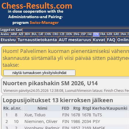
Logged on: Gast
Arabic
ARM
AZE
BIH
BUL
CAT
CHN
CRO
CZE
DEN
ENG
ESP
FAI
FIN
FRA
GER
GRE
INA
I
Etusivu
Turnaustietokanta
AUT mestaruus
Kuvat
FAQ
Onlin
Huom! Palvelimen kuorman pienentämiseksi vähen
skannausta siirtämällä yli viisi päivää sitten päätty
taakse:
Nuorten pikashakin SM 2026, U14
Viimeisin päivitys24.05.2026 12:38:08, Luonut/Viimeisin lataus: Finish Chess Fe
Loppusijoitukset 13 kierroksen jälkeen
Rk.
al.nr.
Nimi
FED
Rtg
RtgI
Kerho/Kaupunki
1
8
Xue, Tiduo
FIN
1678
1678
TuTS
2
10
Nieminen, Oliver
FIN
1986
2034
PSY
3
2
Vorobyov, Radmir
FIN
1857
2169
MatSK