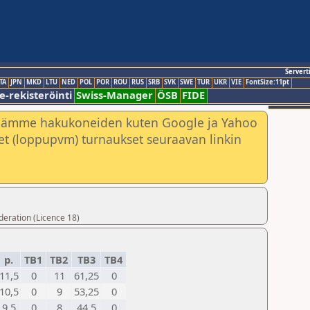
Servert
TA
JPN
MKD
LTU
NED
POL
POR
ROU
RUS
SRB
SVK
SWE
TUR
UKR
VIE
FontSize:11pt
e-rekisteröinti
Swiss-Manager
ÖSB
FIDE
nämme hakukoneiden kuten Google ja Yahoo
neet (loppupvm) turnaukset seuraavan linkin
deration (Licence 18)
p.
TB1
TB2
TB3
TB4
11,5
0
11
61,25
0
10,5
0
9
53,25
0
9,5
0
8
44,5
0