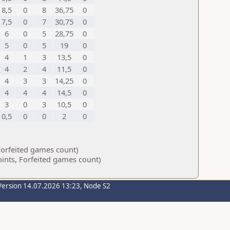
8,5
0
8
36,75
0
7,5
0
7
30,75
0
6
0
5
28,75
0
5
0
5
19
0
4
1
3
13,5
0
4
2
4
11,5
0
4
3
3
14,25
0
4
4
4
14,5
0
3
0
3
10,5
0
0,5
0
0
2
0
Forfeited games count)
ints, Forfeited games count)
Version 14.07.2026 13:23, Node S2