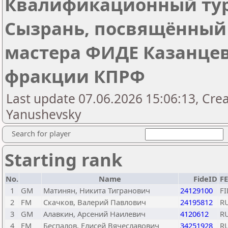
Квалификационный турн
Сызрань, посвящённый
мастера ФИДЕ Казанцев
фракции КПРФ
Last update 07.06.2026 15:06:13, Crea
Yanushevsky
Search for player
Starting rank
No.
Name
FideID
F
1
GM
Матинян, Никита Тигранович
24129100
FI
2
FM
Скачков, Валерий Павлович
24195812
R
3
GM
Алавкин, Арсений Наилевич
4120612
R
4
FM
Беспалов, Елисей Вячеславович
34251928
R