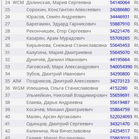
24
WCM
Долинская, Мария Сергеевна
54140064
R
25
Сорокин, Константин Алексеевич
24286680
R
26
Юрасов, Семён Андреевич
34446931
R
27
Барегамян, Эдуард Гарникович
55887910
R
28
Рекончишек, Егор Сергеевич
34221476
R
29
Казарян, Арам Мурадович
55709265
R
30
Кирьянова, Снежана Станиславовна
55645453
R
31
Калугина, Мария Дмитриевна
55645070
R
32
Дуничев, Даниил Иванович
44195664
R
33
Лаговский, Марк Александрович
540054390
R
34
Зубов, Дмитрий Иванович
34290800
R
35
AIM
Поздняков, Дмитрий Алексеевич
34273123
R
36
WGM
Илюшина, Ольга Станиславовна
4152280
R
37
Ульмейкин, Николай Владимирович
55659691
R
38
Елаева, Дарья Андреевна
55619487
R
39
Косачев, Михаил Дмитриевич
55864759
R
40
Малян, Арсен Артакович
522024093
R
41
Одинцов, Дмитрий Сергеевич
34321470
R
42
Калинина, Яна Вячеславовна
24254517
R
43
Галиев, Марат Русланович
55863019
R