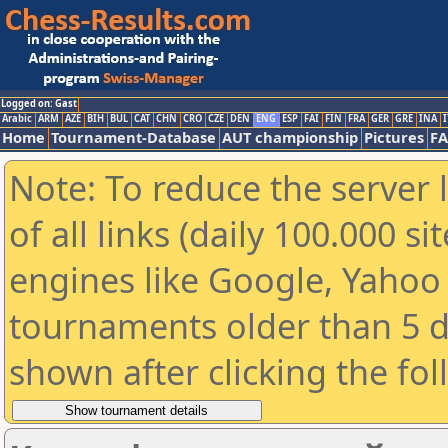
Logged on: Gast
Arabic
ARM
AZE
BIH
BUL
CAT
CHN
CRO
CZE
DEN
ENG
ESP
FAI
FIN
FRA
GER
GRE
INA
I
Home
Tournament-Database
AUT championship
Pictures
F
Note: To reduce the server 
of all links (daily 100.000 s
engines like Google, Yahoo a
tournaments older than 5 d
shown after clicking the fo