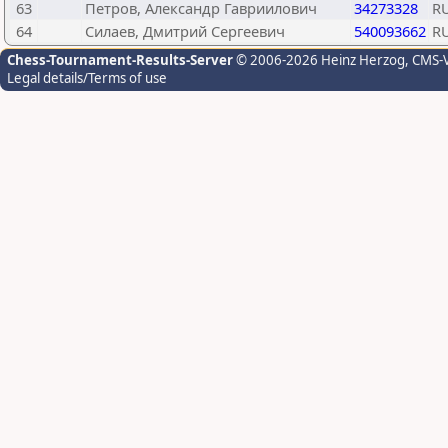
63
Петров, Александр Гавриилович
34273328
R
64
Силаев, Дмитрий Сергеевич
540093662
R
Chess-Tournament-Results-Server
© 2006-2026 Heinz Herzog
, CMS-
Legal details/Terms of use