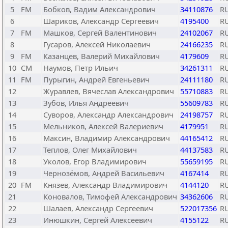
5
FM
Бобков, Вадим Александрович
34110876
R
6
Шариков, Александр Сергеевич
4195400
R
7
FM
Машков, Сергей Валентинович
24102067
R
8
Гусаров, Алексей Николаевич
24166235
R
9
FM
Казанцев, Валерий Михайлович
4179609
R
10
CM
Наумов, Петр Ильич
34261311
R
11
FM
Пурыгин, Андрей Евгеньевич
24111180
R
12
Журавлев, Вячеслав Александрович
55710883
R
13
Зубов, Илья Андреевич
55609783
R
14
Суворов, Александр Александрович
24198757
R
15
Мельников, Алексей Валериевич
4179951
R
16
Максин, Владимир Александрович
44165412
R
17
Теплов, Олег Михайлович
44137583
R
18
Уколов, Егор Владимирович
55659195
R
19
Чернозёмов, Андрей Васильевич
4167414
R
20
FM
Князев, Александр Владимирович
4144120
R
21
Коновалов, Тимофей Александрович
34362606
R
22
Шалаев, Александр Сергеевич
522017356
R
23
Инюшкин, Сергей Алексеевич
4155122
R