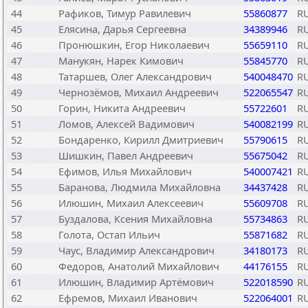
44
Рафиков, Тимур Равилевич
55860877
R
45
Елясина, Дарья Сергеевна
34389946
R
46
Пронюшкин, Егор Николаевич
55659110
R
47
Манукян, Нарек Кимович
55845770
R
48
Татаршев, Олег Александрович
540048470
R
49
Чернозёмов, Михаил Андреевич
522065547
R
50
Горин, Никита Андреевич
55722601
R
51
Ломов, Алексей Вадимович
540082199
R
52
Бондаренко, Кирилл Дмитриевич
55790615
R
53
Шишкин, Павел Андреевич
55675042
R
54
Ефимов, Илья Михайлович
540007421
R
55
Баранова, Людмила Михайловна
34437428
R
56
Илюшин, Михаил Алексеевич
55609708
R
57
Буздалова, Ксения Михайловна
55734863
R
58
Голота, Остап Ильич
55871682
R
59
Чаус, Владимир Александрович
34180173
R
60
Федоров, Анатолий Михайлович
44176155
R
61
Илюшин, Владимир Артёмович
522018590
R
62
Ефремов, Михаил Иванович
522064001
R