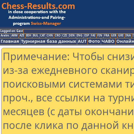
Logged on: Gast
Arabic
ARM
AZE
BIH
BUL
CAT
CHN
CRO
CZE
DEN
ENG
ESP
FAI
FIN
FRA
GER
GRE
INA
I
Главная
Турнирная база данных
AUT
Фото
ЧАВО
Онлайн
Примечание: Чтобы снизи
из-за ежедневного скани
поисковыми системами ти
проч., все ссылки на тур
месяцев (с даты окончан
после клика по данной кн