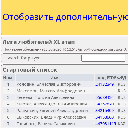
Отобразить дополнительну
Лига любителей XL этап
Последнее обновление23.05.2026 10:53:51, Автор/Последняя загрузка: A
Search for player
Стартовый список
Ном.
Имя
код FIDE
ФЕД.
1
Колодин, Вячеслав Викторович
24132349
RUS
2
Максимов, Максим Альфредович
RUS
3
Евсеева, Полина Алексеевна
55689434
RUS
4
Мертес, Александр Владимирович
34257870
RUS
5
Ращупкин, Евгений Александрович
34215409
RUS
6
Быковских, Владимир Алексеевич
34158860
RUS
7
Ганибаев, Равиль Саляхович
447031115
KAZ