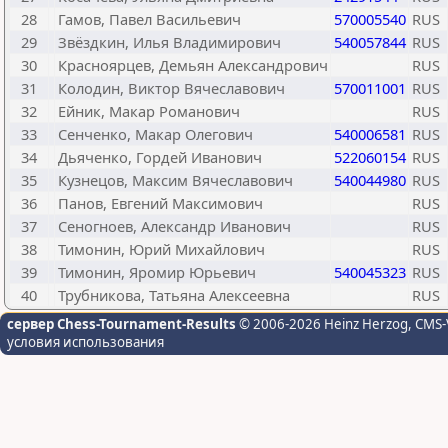
28
Гамов, Павел Васильевич
570005540
RUS
29
Звёздкин, Илья Владимирович
540057844
RUS
30
Красноярцев, Демьян Александрович
RUS
31
Колодин, Виктор Вячеславович
570011001
RUS
32
Ейник, Макар Романович
RUS
33
Сенченко, Макар Олегович
540006581
RUS
34
Дьяченко, Гордей Иванович
522060154
RUS
35
Кузнецов, Максим Вячеславович
540044980
RUS
36
Панов, Евгений Максимович
RUS
37
Сеногноев, Александр Иванович
RUS
38
Тимонин, Юрий Михайлович
RUS
39
Тимонин, Яромир Юрьевич
540045323
RUS
40
Трубникова, Татьяна Алексеевна
RUS
сервер Chess-Tournament-Results
© 2006-2026 Heinz Herzog
, CMS-
условия использования