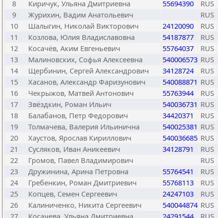
8
Киричук, Ульяна Дмитриевна
55694390
RUS
9
Журихин, Вадим Анатольевич
RUS
10
Шалыгин, Николай Викторович
24120090
RUS
11
Козлова, Юлия Владиславовна
54187877
RUS
12
Косачёв, Аким Евгеньевич
55764037
RUS
13
Малиновских, Софья Алексеевна
540006573
RUS
14
Щербинин, Сергей Александрович
34128724
RUS
15
Хасанов, Александр Фаризунович
540088871
RUS
16
Чекрыжов, Матвей Антонович
55763944
RUS
17
Звёздкин, Роман Ильич
540036731
RUS
18
Балабанов, Петр Федорович
34420371
RUS
19
Толмачева, Валерия Ильинична
540025381
RUS
20
Хаустов, Ярослав Кириллович
540036685
RUS
21
Сусляков, Иван Аникеевич
34128791
RUS
22
Громов, Павел Владимирович
RUS
23
Дружинина, Арина Петровна
55764541
RUS
24
Гребенкин, Роман Дмитриевич
55768113
RUS
25
Копцев, Семен Сергеевич
24247103
RUS
26
Калиниченко, Никита Сергеевич
540044874
RUS
27
Косачева, Ульяна Дмитриевна
24291544
RUS