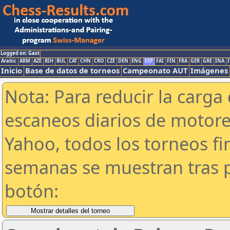
Logged on: Gast
Arabic
ARM
AZE
BIH
BUL
CAT
CHN
CRO
CZE
DEN
ENG
ESP
FAI
FIN
FRA
GER
GRE
INA
I
Inicio
Base de datos de torneos
Campeonato AUT
Imágenes
Nota: Para reducir la carga 
escaneos diarios de motor
Yahoo, todos los torneos f
semanas se muestran tras p
botón: