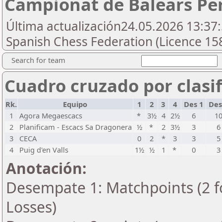
Campionat de Balears Per
Última actualización24.05.2026 13:37:
Spanish Chess Federation (Licence 15
Search for team
Cuadro cruzado por clasif
Rk.
Equipo
1
2
3
4
Des 1
Des
1
Agora Megaescacs
*
3½
4
2½
6
1
2
Planificam - Escacs Sa Dragonera
½
*
2
3½
3
6
3
CECA
0
2
*
3
3
5
4
Puig d'en Valls
1½
½
1
*
0
3
Anotación:
Desempate 1: Matchpoints (2 fo
Losses)