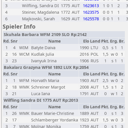
3
Wilfling, Sandra DI
1775
AUT
1623613
1
0
1
2
4
Steiner, Magdalena
1772
AUT
1623575
0
0
1
1
6
Majkovski, Sarah
1629
AUT
1625578
0
0
1
1
Spieler Info
Skuhala Barbara WFM 2109 SLO Rp:2142
Rd.
Snr
Name
Elo
Land
Pkt.
Erg.
Br.
1
4
WIM
Batyte Daiva
1990
LTU
0,5
s 1
1
2
16
WCM
Kudlak Julia
2016
POL
1,5
w 0
1
3
23
Ivanyuk Irina
1906
RUS
1
s 1
1
Bakalarz Grazyna WFM 1892 LUX Rp:2054
Rd.
Snr
Name
Elo
Land
Pkt.
Erg.
Br.
1
1
WFM
Horvath Maria
1903
AUT
2,5
w 0
2
2
18
WMK
Schreiner Margot
2008
AUT
1,5
s 1
2
3
21
Luca Iana
1791
AUT
0
w 1
2
Wilfling Sandra DI 1775 AUT Rp:2013
Rd.
Snr
Name
Elo
Land
Pkt.
Erg.
Br.
1
26
WMK
Bauer Marie-Christine
1889
AUT
0
s 1
3
2
17
Schlamberger Yordanka
1923
AUT
1,5
w 0
3
3
7
WMK
Molnar Monika
1759
AUT
0
s 1
3