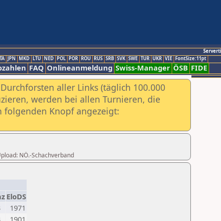
Servert
TA
JPN
MKD
LTU
NED
POL
POR
ROU
RUS
SRB
SVK
SWE
TUR
UKR
VIE
FontSize:11pt
ozahlen
FAQ
Onlineanmeldung
Swiss-Manager
ÖSB
FIDE
urchforsten aller Links (täglich 100.000
ieren, werden bei allen Turnieren, die
ch folgenden Knopf angezeigt:
r Upload: NÖ.-Schachverband
nz
EloDS
3
1971
3
1901