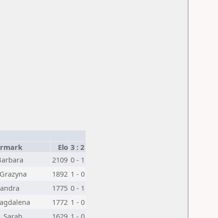
ermark
Elo
3 : 2
Barbara
2109
0 - 1
 Grazyna
1892
1 - 0
Sandra
1775
0 - 1
Magdalena
1772
1 - 0
, Sarah
1629
1 - 0