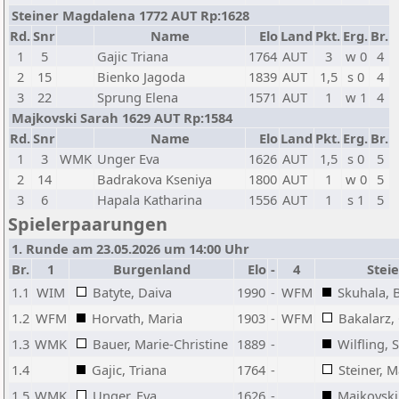
Steiner Magdalena 1772 AUT Rp:1628
Rd.
Snr
Name
Elo
Land
Pkt.
Erg.
Br.
1
5
Gajic Triana
1764
AUT
3
w 0
4
2
15
Bienko Jagoda
1839
AUT
1,5
s 0
4
3
22
Sprung Elena
1571
AUT
1
w 1
4
Majkovski Sarah 1629 AUT Rp:1584
Rd.
Snr
Name
Elo
Land
Pkt.
Erg.
Br.
1
3
WMK
Unger Eva
1626
AUT
1,5
s 0
5
2
14
Badrakova Kseniya
1800
AUT
1
w 0
5
3
6
Hapala Katharina
1556
AUT
1
s 1
5
Spielerpaarungen
1. Runde am 23.05.2026 um 14:00 Uhr
Br.
1
Burgenland
Elo
-
4
Stei
1.1
WIM
Batyte, Daiva
1990
-
WFM
Skuhala, 
1.2
WFM
Horvath, Maria
1903
-
WFM
Bakalarz,
1.3
WMK
Bauer, Marie-Christine
1889
-
Wilfling, 
1.4
Gajic, Triana
1764
-
Steiner, 
1.5
WMK
Unger, Eva
1626
-
Majkovski