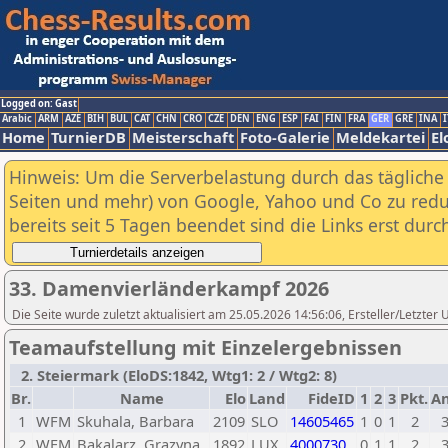
Logged on: Gast
Arabic
ARM
AZE
BIH
BUL
CAT
CHN
CRO
CZE
DEN
ENG
ESP
FAI
FIN
FRA
GER
GRE
INA
I
Home
TurnierDB
Meisterschaft
Foto-Galerie
Meldekartei
El
Hinweis: Um die Serverbelastung durch das tägliche D
Seiten und mehr) von Google, Yahoo und Co zu reduz
bereits seit 5 Tagen beendet sind die Links erst dur
33. Damenvierländerkampf 2026
Die Seite wurde zuletzt aktualisiert am 25.05.2026 14:56:06, Ersteller/Letzte
Teamaufstellung mit Einzelergebnissen
2. Steiermark (EloDS:1842, Wtg1: 2 / Wtg2: 8)
Br.
Name
Elo
Land
FideID
1
2
3
Pkt.
A
1
WFM
Skuhala, Barbara
2109
SLO
14605465
1
0
1
2
2
WFM
Bakalarz, Grazyna
1892
LUX
4000730
0
1
1
2