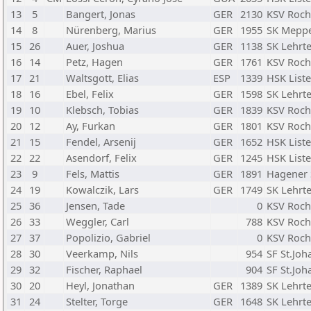
13
5
Bangert, Jonas
GER
2130
KSV Roch
14
8
Nürenberg, Marius
GER
1955
SK Mepp
15
26
Auer, Joshua
GER
1138
SK Lehrte
16
14
Petz, Hagen
GER
1761
KSV Roch
17
21
Waltsgott, Elias
ESP
1339
HSK List
18
16
Ebel, Felix
GER
1598
SK Lehrte
19
10
Klebsch, Tobias
GER
1839
KSV Roch
20
12
Ay, Furkan
GER
1801
KSV Roch
21
15
Fendel, Arsenij
GER
1652
HSK List
22
22
Asendorf, Felix
GER
1245
HSK List
23
9
Fels, Mattis
GER
1891
Hagener 
24
19
Kowalczik, Lars
GER
1749
SK Lehrte
25
36
Jensen, Tade
0
KSV Roch
26
33
Weggler, Carl
788
KSV Roch
27
37
Popolizio, Gabriel
0
KSV Roch
28
30
Veerkamp, Nils
954
SF St.Joh
29
32
Fischer, Raphael
904
SF St.Joh
30
20
Heyl, Jonathan
GER
1389
SK Lehrte
31
24
Stelter, Torge
GER
1648
SK Lehrte