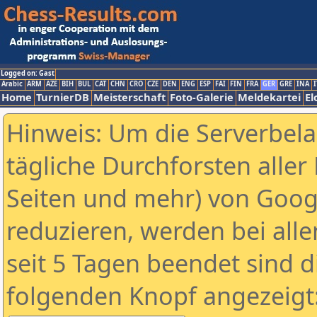
Logged on: Gast
Arabic
ARM
AZE
BIH
BUL
CAT
CHN
CRO
CZE
DEN
ENG
ESP
FAI
FIN
FRA
GER
GRE
INA
I
Home
TurnierDB
Meisterschaft
Foto-Galerie
Meldekartei
El
Hinweis: Um die Serverbel
tägliche Durchforsten aller 
Seiten und mehr) von Goog
reduzieren, werden bei alle
seit 5 Tagen beendet sind d
folgenden Knopf angezeigt