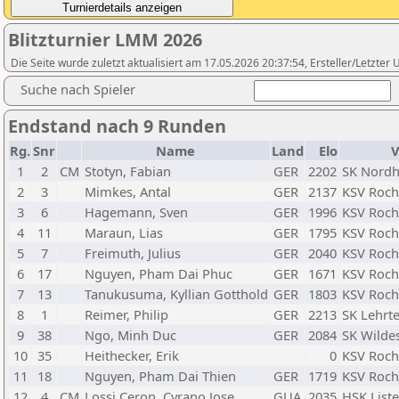
Blitzturnier LMM 2026
Die Seite wurde zuletzt aktualisiert am 17.05.2026 20:37:54, Ersteller/Letzte
Suche nach Spieler
Endstand nach 9 Runden
Rg.
Snr
Name
Land
Elo
V
1
2
CM
Stotyn, Fabian
GER
2202
SK Nordh
2
3
Mimkes, Antal
GER
2137
KSV Roch
3
6
Hagemann, Sven
GER
1996
KSV Roch
4
11
Maraun, Lias
GER
1795
KSV Roch
5
7
Freimuth, Julius
GER
2040
KSV Roch
6
17
Nguyen, Pham Dai Phuc
GER
1671
KSV Roch
7
13
Tanukusuma, Kyllian Gotthold
GER
1803
KSV Roch
8
1
Reimer, Philip
GER
2213
SK Lehrte
9
38
Ngo, Minh Duc
GER
2084
SK Wilde
10
35
Heithecker, Erik
0
KSV Roch
11
18
Nguyen, Pham Dai Thien
GER
1719
KSV Roch
12
4
CM
Lossi Ceron, Cyrano Jose
GUA
2035
HSK List