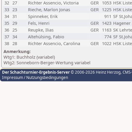
32
27
Richter Assencio, Victoria
GER
1053
HSK List
33
23
Rieche, Marlon Jonas
GER
1225
HSK List
34
31
Spinneker, Erik
911
SF St.Joh
35
29
Fels, Henri
GER
1423
Hagener 
36
25
Reupke, Ilias
GER
1163
SK Lehrte
37
34
Altehülsing, Fabio
774
SF St.Joh
38
28
Richter Assencio, Carolina
GER
1022
HSK List
Anmerkung:
Wtg1: Buchholz (variabel)
Wtg2: Sonneborn-Berger-Wertung variabel
Der Schachturnier-Ergebnis-Server
© 2006-2026 Heinz Herzog
, CMS
Impressum / Nutzungsbedingungen