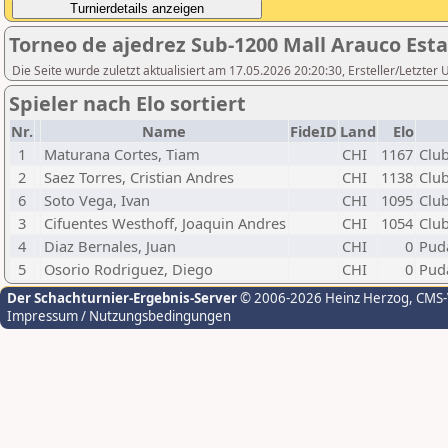
Torneo de ajedrez Sub-1200 Mall Arauco Estac
Die Seite wurde zuletzt aktualisiert am 17.05.2026 20:20:30, Ersteller/Let
Spieler nach Elo sortiert
Nr.
Name
FideID
Land
Elo
1
Maturana Cortes, Tiam
CHI
1167
Club
2
Saez Torres, Cristian Andres
CHI
1138
Club
6
Soto Vega, Ivan
CHI
1095
Clu
3
Cifuentes Westhoff, Joaquin Andres
CHI
1054
Clu
4
Diaz Bernales, Juan
CHI
0
Pud
5
Osorio Rodriguez, Diego
CHI
0
Pud
Der Schachturnier-Ergebnis-Server
© 2006-2026 Heinz Herzog
, CMS
Impressum / Nutzungsbedingungen