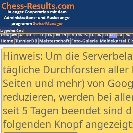
Logged on: Gast
Arabic
ARM
AZE
BIH
BUL
CAT
CHN
CRO
CZE
DEN
ENG
ESP
FAI
FIN
FRA
GER
GRE
INA
I
Home
TurnierDB
Meisterschaft
Foto-Galerie
Meldekartei
El
Hinweis: Um die Serverbel
tägliche Durchforsten aller 
Seiten und mehr) von Goog
reduzieren, werden bei alle
seit 5 Tagen beendet sind d
folgenden Knopf angezeigt