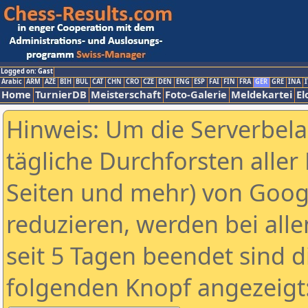
Logged on: Gast
Arabic
ARM
AZE
BIH
BUL
CAT
CHN
CRO
CZE
DEN
ENG
ESP
FAI
FIN
FRA
GER
GRE
INA
I
Home
TurnierDB
Meisterschaft
Foto-Galerie
Meldekartei
El
Hinweis: Um die Serverbel
tägliche Durchforsten aller 
Seiten und mehr) von Goog
reduzieren, werden bei alle
seit 5 Tagen beendet sind d
folgenden Knopf angezeigt