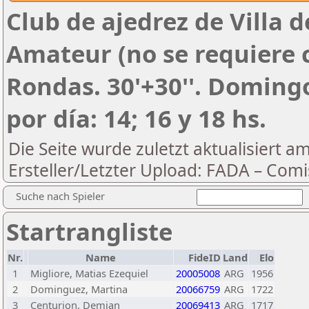
Club de ajedrez de Villa 
Amateur (no se requiere 
Rondas. 30'+30''. Domingo
por día: 14; 16 y 18 hs.
Die Seite wurde zuletzt aktualisiert a
Ersteller/Letzter Upload: FADA – Comi
Suche nach Spieler
Startrangliste
Nr.
Name
FideID
Land
Elo
1
Migliore, Matias Ezequiel
20005008
ARG
1956
2
Dominguez, Martina
20066759
ARG
1722
3
Centurion, Demian
20069413
ARG
1717