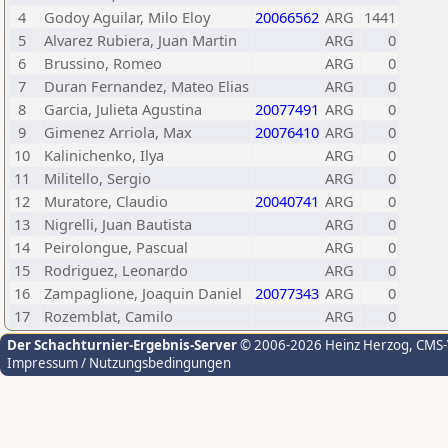
4
Godoy Aguilar, Milo Eloy
20066562
ARG
1441
5
Alvarez Rubiera, Juan Martin
ARG
0
6
Brussino, Romeo
ARG
0
7
Duran Fernandez, Mateo Elias
ARG
0
8
Garcia, Julieta Agustina
20077491
ARG
0
9
Gimenez Arriola, Max
20076410
ARG
0
10
Kalinichenko, Ilya
ARG
0
11
Militello, Sergio
ARG
0
12
Muratore, Claudio
20040741
ARG
0
13
Nigrelli, Juan Bautista
ARG
0
14
Peirolongue, Pascual
ARG
0
15
Rodriguez, Leonardo
ARG
0
16
Zampaglione, Joaquin Daniel
20077343
ARG
0
17
Rozemblat, Camilo
ARG
0
Der Schachturnier-Ergebnis-Server
© 2006-2026 Heinz Herzog
, CMS
Impressum / Nutzungsbedingungen