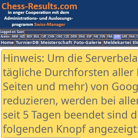
Logged on: Gast
Arabic
ARM
AZE
BIH
BUL
CAT
CHN
CRO
CZE
DEN
ENG
ESP
FAI
FIN
FRA
GER
GRE
INA
I
Home
TurnierDB
Meisterschaft
Foto-Galerie
Meldekartei
El
Hinweis: Um die Serverbel
tägliche Durchforsten aller 
Seiten und mehr) von Goog
reduzieren, werden bei alle
seit 5 Tagen beendet sind d
folgenden Knopf angezeigt