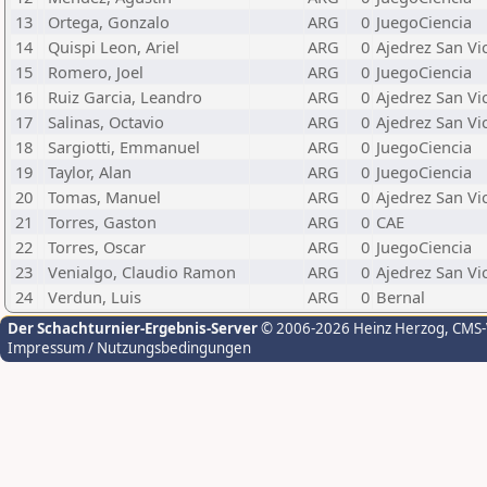
13
Ortega, Gonzalo
ARG
0
JuegoCiencia
14
Quispi Leon, Ariel
ARG
0
Ajedrez San Vi
15
Romero, Joel
ARG
0
JuegoCiencia
16
Ruiz Garcia, Leandro
ARG
0
Ajedrez San Vi
17
Salinas, Octavio
ARG
0
Ajedrez San Vi
18
Sargiotti, Emmanuel
ARG
0
JuegoCiencia
19
Taylor, Alan
ARG
0
JuegoCiencia
20
Tomas, Manuel
ARG
0
Ajedrez San Vi
21
Torres, Gaston
ARG
0
CAE
22
Torres, Oscar
ARG
0
JuegoCiencia
23
Venialgo, Claudio Ramon
ARG
0
Ajedrez San Vi
24
Verdun, Luis
ARG
0
Bernal
Der Schachturnier-Ergebnis-Server
© 2006-2026 Heinz Herzog
, CMS
Impressum / Nutzungsbedingungen