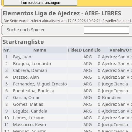
Elementos Liga de Ajedrez - AIRE- LIBRES
Die Seite wurde zuletzt aktualisiert am 17.05.2026 19:32:21, Ersteller/Letzte
Suche nach Spieler
Startrangliste
Nr.
Name
FideID
Land
Elo
Verein/Or
1
Bay, Juan
ARG
0
Ajedrez San Vi
2
Broggia, Leonardo
ARG
0
Ajedrez San Vi
3
Cabrera, Damian
ARG
0
Ajedrez San Vi
4
Dazzeo, Alan
ARG
0
Ajedrez San Vi
5
Fernandez, Miguel Ernesto
ARG
0
JuegoCiencia
6
Fuentealba, Bautista
ARG
0
JuegoCiencia
7
Garcia, Omar
ARG
0
Brandsen
8
Gomez, Matias
ARG
0
Ajedrez San Vi
9
Leguiza, Candela
ARG
0
Ajedrez San Vi
10
Lemes, Luciano
ARG
0
Ajedrez San Vi
11
Massucco, Kevin
ARG
0
JuegoCiencia
12
Mendez, Agustin
ARG
0
JuegoCiencia