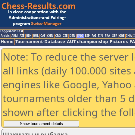
Logged on: Gast
Arabic
ARM
AZE
BIH
BUL
CAT
CHN
CRO
CZE
DEN
ENG
ESP
FAI
FIN
FRA
GER
GRE
INA
I
Home
Tournament-Database
AUT championship
Pictures
F
Note: To reduce the server 
all links (daily 100.000 sit
engines like Google, Yahoo a
tournaments older than 5 d
shown after clicking the fol
Шахматы и рыбалка