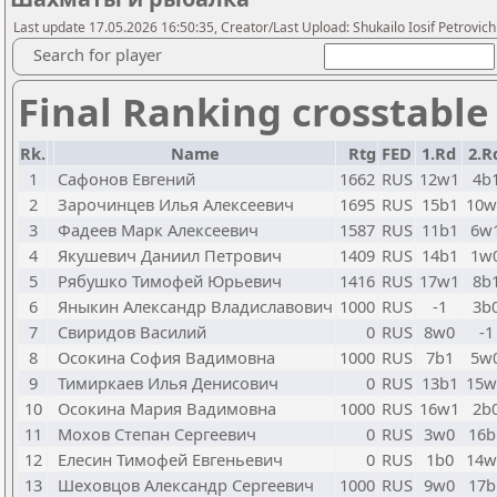
Last update 17.05.2026 16:50:35, Creator/Last Upload: Shukailo Iosif Petrovich
Search for player
Final Ranking crosstable
Rk.
Name
Rtg
FED
1.Rd
2.R
1
Сафонов Евгений
1662
RUS
12w1
4b
2
Зарочинцев Илья Алексеевич
1695
RUS
15b1
10w
3
Фадеев Марк Алексеевич
1587
RUS
11b1
6w
4
Якушевич Даниил Петрович
1409
RUS
14b1
1w
5
Рябушко Тимофей Юрьевич
1416
RUS
17w1
8b
6
Яныкин Александр Владиславович
1000
RUS
-1
3b
7
Свиридов Василий
0
RUS
8w0
-1
8
Осокина София Вадимовна
1000
RUS
7b1
5w
9
Тимиркаев Илья Денисович
0
RUS
13b1
15w
10
Осокина Мария Вадимовна
1000
RUS
16w1
2b
11
Мохов Степан Сергеевич
0
RUS
3w0
16b
12
Елесин Тимофей Евгеньевич
0
RUS
1b0
14w
13
Шеховцов Александр Сергеевич
1000
RUS
9w0
17b