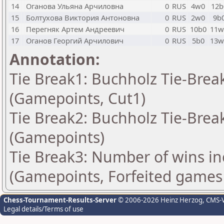
14
Оганова Ульяна Арчиловна
0
RUS
4w0
12b
15
Болтухова Виктория Антоновна
0
RUS
2w0
9b
16
Перегняк Артем Андреевич
0
RUS
10b0
11w
17
Оганов Георгий Арчилович
0
RUS
5b0
13w
Annotation:
Tie Break1: Buchholz Tie-Break
(Gamepoints, Cut1)
Tie Break2: Buchholz Tie-Break
(Gamepoints)
Tie Break3: Number of wins in
(Gamepoints, Forfeited games
Chess-Tournament-Results-Server
© 2006-2026 Heinz Herzog
, CMS-
Legal details/Terms of use