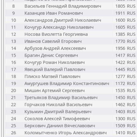
8
Васильев Геннадий Владимирович
1805
RUS
9
Казанцев Иван Романович
1911
RUS
10
Александров Дмитрий Николаевич
1600
RUS
11
Кочугур Александр Николаевич
1605
RUS
12
Носова Виолетта Георгиевна
1385
RUS
13
Иванов Савелий Егорович
1770
RUS
14
Арбузов Андрей Алексеевич
1956
RUS
15
Брагин Денис Сергеевич
1417
RUS
16
Кочугур Роман Николаевич
1422
RUS
17
Явецкий Валерий Павлович
1445
RUS
18
Плиско Матвей Павлович
1277
RUS
19
Амургушев Владимир Константинович
1172
RUS
20
Мишин Артемий Сергеевич
1535
RUS
21
Третьяков Владимир Васильевич
1450
RUS
22
Горчаков Николай Васильевич
1462
RUS
23
Кузьмин Дмитрий Валерьевич
1403
RUS
24
Соколов Алексей Тимофеевич
1300
RUS
25
Беркович Даниил Вячеславович
1509
RUS
26
Коломытченко Игорь Александрович
1410
RUS