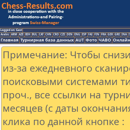
Logged on: Gast
Arabic
ARM
AZE
BIH
BUL
CAT
CHN
CRO
CZE
DEN
ENG
ESP
FAI
FIN
FRA
GER
GRE
INA
I
Главная
Турнирная база данных
AUT
Фото
ЧАВО
Онлайн
Примечание: Чтобы снизит
из-за ежедневного сканир
поисковыми системами ти
проч., все ссылки на тур
месяцев (с даты окончани
клика по данной кнопке :