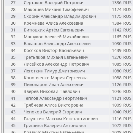
27
Сертаков Валерий Петрович
1336
RUS
28
Макошев Михаил Тимофеевич
1174
RUS
29
Скорин Александр Владимирович
1175
RUS
30
Кремнева Алиса Алексеевна
1384
RUS
31
Битюцких Артём Евгеньевич
1142
RUS
32
Машуков Алексей Михайлович
1165
RUS
33
Балашов Александр Алексеевич
1030
RUS
34
Косяков Виктор Васильевич
1439
RUS
35
Третьяков Михаил Евгеньевич
1270
RUS
36
Лисейков Александр Петрович
1085
RUS
37
Леготкин Тимур Дмитриевич
1080
RUS
38
Коновченко Мария Сергеевна
1088
RUS
39
Пивоваров Иван Алексеевич
1126
RUS
40
Зверев Николай Павлович
1046
RUS
41
Теплов Александр Георгиевич
1121
RUS
42
Трябчева Алиса Викторовна
1009
RUS
43
Чепоков Валерий Егорович
1040
RUS
44
Галушкин Максим Константинович
1116
RUS
45
Гришина Валерия Антоновна
1072
RUS
46
Кравчук Максим Евгеньевич
1008
RUS