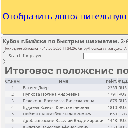
Отобразить дополнительну
Кубок г.Бийска по быстрым шахматам. 2-й
Последнее обновление17.05.2026 11:34:26, Автор/Последняя загрузка: A
Search for player
Итоговое положение по
Ст.ном
Имя
Рейт.
ФЕД
1
Бакиев Диёр
2255
RUS
2
Пупкова Полина Андреевна
1791
RUS
3
Белоконь Василисса Вячеславовна
1876
RUS
4
Будаева Ксения Константиновна
1810
RUS
5
Ниёзов Шавкатбек Мадаминович
1650
UZB
6
Дробышевский Василий Владимирович
1448
RUS
7
Кыдатов Вечеслав Афанасьевич
1253
RUS