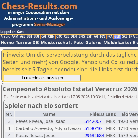
Logged on: Gast
Arabic
ARM
AZE
BIH
BUL
CAT
CHN
CRO
CZE
DEN
ENG
ESP
FAI
FIN
FRA
GER
GRE
INA
I
Home
TurnierDB
Meisterschaft
Foto-Galerie
Meldekartei
El
Hinweis: Um die Serverbelastung durch das tägliche D
Seiten und mehr) von Google, Yahoo und Co zu reduz
bereits seit 5 Tagen beendet sind die Links erst dur
Campeonato Absoluto Estatal Veracruz 2026 
Die Seite wurde zuletzt aktualisiert am 17.05.2026 19:33:11, Ersteller/Letzte
Spieler nach Elo sortiert
Nr.
Name
FideID
Land
Elo
Ver
3
Reyes Rivera, Jose Isaac
5142067
MEX
1920
Ver
1
Carballo Acevedo, Adyru Neizan
5158710
MEX
1710
Ver
4
Rosas Rosas, Josue
29632684
MEX
1579
Ver