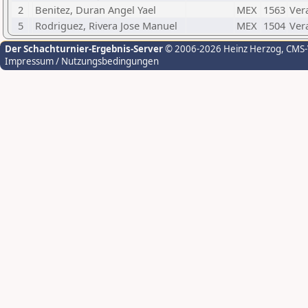
2
Benitez, Duran Angel Yael
MEX
1563
Ver
5
Rodriguez, Rivera Jose Manuel
MEX
1504
Ver
Der Schachturnier-Ergebnis-Server
© 2006-2026 Heinz Herzog
, CMS
Impressum / Nutzungsbedingungen