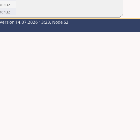
acruz
acruz
-Version 14.07.2026 13:23, Node S2