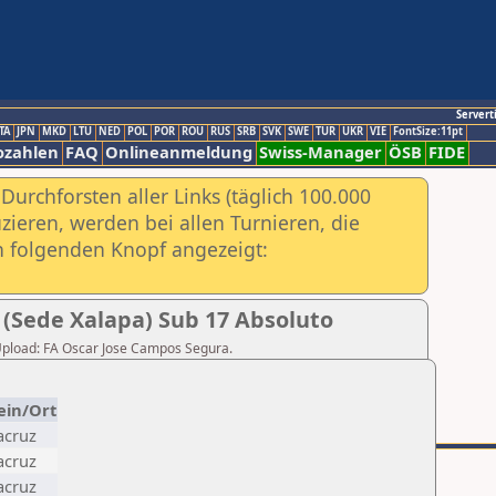
Servert
TA
JPN
MKD
LTU
NED
POL
POR
ROU
RUS
SRB
SVK
SWE
TUR
UKR
VIE
FontSize:11pt
ozahlen
FAQ
Onlineanmeldung
Swiss-Manager
ÖSB
FIDE
urchforsten aller Links (täglich 100.000
ieren, werden bei allen Turnieren, die
ch folgenden Knopf angezeigt:
(Sede Xalapa) Sub 17 Absoluto
r Upload: FA Oscar Jose Campos Segura.
ein/Ort
acruz
acruz
acruz