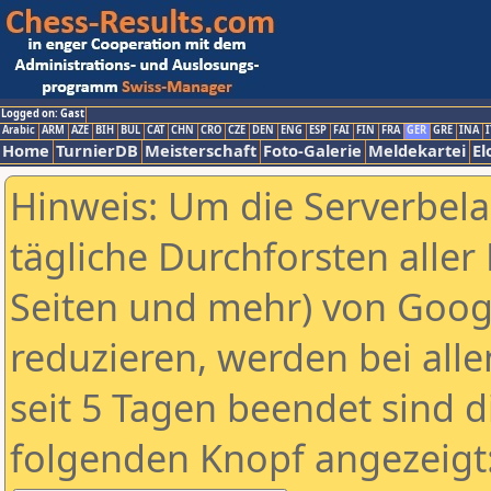
Logged on: Gast
Arabic
ARM
AZE
BIH
BUL
CAT
CHN
CRO
CZE
DEN
ENG
ESP
FAI
FIN
FRA
GER
GRE
INA
I
Home
TurnierDB
Meisterschaft
Foto-Galerie
Meldekartei
El
Hinweis: Um die Serverbel
tägliche Durchforsten aller 
Seiten und mehr) von Goog
reduzieren, werden bei alle
seit 5 Tagen beendet sind d
folgenden Knopf angezeigt