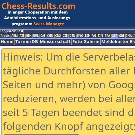
Logged on: Gast
Arabic
ARM
AZE
BIH
BUL
CAT
CHN
CRO
CZE
DEN
ENG
ESP
FAI
FIN
FRA
GER
GRE
INA
I
Home
TurnierDB
Meisterschaft
Foto-Galerie
Meldekartei
El
Hinweis: Um die Serverbela
tägliche Durchforsten aller 
Seiten und mehr) von Goog
reduzieren, werden bei alle
seit 5 Tagen beendet sind d
folgenden Knopf angezeigt