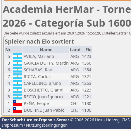
Academia HerMar - Torneo
2026 - Categoría Sub 160
Die Seite wurde zuletzt aktualisiert am 20.07.2026 15:55:29, Ersteller/Letzter 
Spieler nach Elo sortiert
Nr.
Name
Land
Elo
5
AVILA, Mariano
ARG
1423
3
GARCIA DUFFY, Martín
ARG
1360
6
SCHABAS, Raúl
ARG
1354
7
RICCA, Carlos
ARG
1321
4
CAPELLINO, Bruno
ARG
1263
9
BOSCHETTO, Gianni
ARG
1223
8
RECIO, Juan Ignacio
ARG
1221
1
PEÑA, Felipe
CHI
1130
2
DOLFINI, Juan Pablo
CHI
1100
Der Schachturnier-Ergebnis-Server
© 2006-2026 Heinz Herzog
, CMS
Impressum / Nutzungsbedingungen