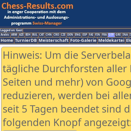
Logged on: Gast
Arabic
ARM
AZE
BIH
BUL
CAT
CHN
CRO
CZE
DEN
ENG
ESP
FAI
FIN
FRA
GER
GRE
INA
I
Home
TurnierDB
Meisterschaft
Foto-Galerie
Meldekartei
El
Hinweis: Um die Serverbel
tägliche Durchforsten aller 
Seiten und mehr) von Goog
reduzieren, werden bei alle
seit 5 Tagen beendet sind d
folgenden Knopf angezeigt