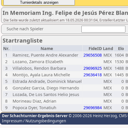
In Memoriam Ing. Felipe de Jesús Pérez Blanc
Die Seite wurde zuletzt aktualisiert am 18.05.2026 00:31:04, Ersteller/Letzt
Suche nach Spieler
Startrangliste
Nr.
Name
FideID
Land
Elo
1
Ramirez, Puente Andre Alexander
29656508
MEX
1604
B
2
Lozano, Zamora Elizabeth
MEX
1530
B
3
Villalobos, Rendon Barbara
29696925
MEX
1488
B
4
Montijo, Ayala Laura Michelle
29636418
MEX
1445
B
5
Estrada Andrade, Dominick Manuel
MEX
0
B
6
Gonzalez Garcia, Diego Hernando
MEX
0
B
7
Lozada, De Los Santos Helio Jesus
MEX
0
B
8
Morineau Diaz, Adrian
MEX
0
B
9
Popoca Dyer, Tonatiuh
29696984
MEX
0
B
Der Schachturnier-Ergebnis-Server
© 2006-2026 Heinz Herzog
, CMS
Impressum / Nutzungsbedingungen