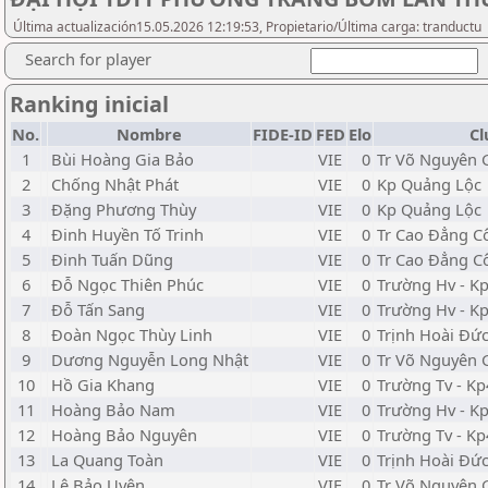
Última actualización15.05.2026 12:19:53, Propietario/Última carga: tranductu
Search for player
Ranking inicial
No.
Nombre
FIDE-ID
FED
Elo
Cl
1
Bùi Hoàng Gia Bảo
VIE
0
Tr Võ Nguyên 
2
Chống Nhật Phát
VIE
0
Kp Quảng Lộc
3
Đặng Phương Thùy
VIE
0
Kp Quảng Lộc
4
Đinh Huyền Tố Trinh
VIE
0
Tr Cao Đẳng 
5
Đinh Tuấn Dũng
VIE
0
Tr Cao Đẳng 
6
Đỗ Ngọc Thiên Phúc
VIE
0
Trường Hv - K
7
Đỗ Tấn Sang
VIE
0
Trường Hv - K
8
Đoàn Ngọc Thùy Linh
VIE
0
Trịnh Hoài Đứ
9
Dương Nguyễn Long Nhật
VIE
0
Tr Võ Nguyên 
10
Hồ Gia Khang
VIE
0
Trường Tv - Kp
11
Hoàng Bảo Nam
VIE
0
Trường Hv - K
12
Hoàng Bảo Nguyên
VIE
0
Trường Tv - Kp
13
La Quang Toàn
VIE
0
Trịnh Hoài Đứ
14
Lê Bảo Uyên
VIE
0
Tr Võ Nguyên 