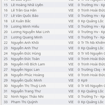
15
Lê Hoàng Nhã Uyên
VIE
0
Trường Hv - K
16
Lê Trần Gia Hân
VIE
0
Trịnh Hoài Đứ
17
Lê Văn Quốc Bảo
VIE
0
Trường Hv - K
18
Lê Xuân Bắc
VIE
0
Kp Quảng Lộc
19
Lương Minh Hiếu
VIE
0
Trường Hv - K
20
Lương Nguyễn Mai Linh
VIE
0
Trường Hv - K
21
Lương Quang Minh
VIE
0
Trường Tv - Kp
22
Nguyễn Anh Khôi
VIE
0
Tr Th Nb Khiê
23
Nguyễn Anh Thư
VIE
0
Kp Quảng Lộc
24
Nguyễn Đức Hùng
VIE
0
Tr Võ Nguyên 
25
Nguyễn Đức Toàn
VIE
0
Trịnh Hoài Đứ
26
Nguyễn Hồ Bích Lam
VIE
0
Trịnh Hoài Đứ
27
Nguyễn Ngọc Lan
VIE
0
Trường Cbq - 
28
Nguyễn Phúc Hoàng
VIE
0
Trịnh Hoài Đứ
29
Nguyễn Quốc Minh
VIE
0
Kp9
30
Nguyễn Thị Thuỳ Linh
VIE
0
Tr Võ Nguyên 
31
Nguyễn Trang Thư
VIE
0
Kp Quảng Lộc
32
Ninh Ngọc Thảo Nhi
VIE
0
Trường Tv - Kp
33
Phạm Thị Quỳnh
VIE
0
Kp Quảng Lộc