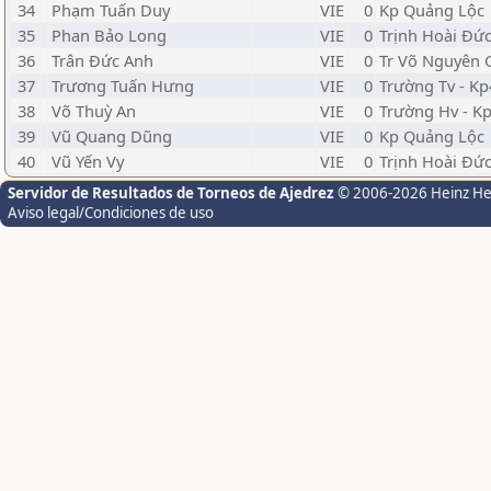
34
Phạm Tuấn Duy
VIE
0
Kp Quảng Lộc
35
Phan Bảo Long
VIE
0
Trịnh Hoài Đứ
36
Trân Đức Anh
VIE
0
Tr Võ Nguyên 
37
Trương Tuấn Hưng
VIE
0
Trường Tv - Kp
38
Võ Thuỳ An
VIE
0
Trường Hv - K
39
Vũ Quang Dũng
VIE
0
Kp Quảng Lộc
40
Vũ Yến Vy
VIE
0
Trịnh Hoài Đứ
Servidor de Resultados de Torneos de Ajedrez
© 2006-2026 Heinz H
Aviso legal/Condiciones de uso