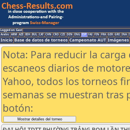
Logged on: Gast
Arabic
ARM
AZE
BIH
BUL
CAT
CHN
CRO
CZE
DEN
ENG
ESP
FAI
FIN
FRA
GER
GRE
INA
I
Inicio
Base de datos de torneos
Campeonato AUT
Imágenes
Nota: Para reducir la carga 
escaneos diarios de motor
Yahoo, todos los torneos f
semanas se muestran tras p
botón:
ĐẠI HỘI TDTT PHƯỜNG TRẢNG BOM LẦN THỨ