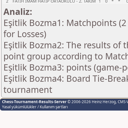
2
FATİH İMAM HATİP ORTAOKULU - 2. TAKIM
1
0
*
*
Analiz:
Eşitlik Bozma1: Matchpoints (2 
for Losses)
Eşitlik Bozma2: The results of
point group according to Matc
Eşitlik Bozma3: points (game-p
Eşitlik Bozma4: Board Tie-Brea
tournament
Chess-Tournament-Results-Server
© 2006-2026 Heinz Herzog
, CMS-
Yasal yükümlülükler / Kullanım şartları