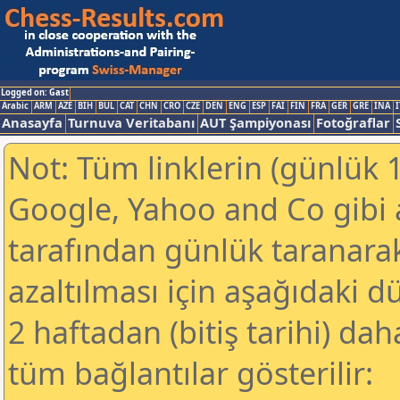
Logged on: Gast
Arabic
ARM
AZE
BIH
BUL
CAT
CHN
CRO
CZE
DEN
ENG
ESP
FAI
FIN
FRA
GER
GRE
INA
I
Anasayfa
Turnuva Veritabanı
AUT Şampiyonası
Fotoğraflar
Not: Tüm linklerin (günlük 1
Google, Yahoo and Co gibi
tarafından günlük taranar
azaltılması için aşağıdaki 
2 haftadan (bitiş tarihi) dah
tüm bağlantılar gösterilir: