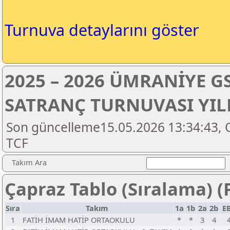
Turnuva detaylarını göster
2025 – 2026 ÜMRANİYE G
SATRANÇ TURNUVASI YIL
Son güncelleme15.05.2026 13:34:43, 
TCF
Takım Ara
Çapraz Tablo (Sıralama) 
Sıra
Takım
1a
1b
2a
2b
E
1
FATİH İMAM HATİP ORTAOKULU
*
*
3
4