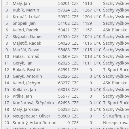
2
Malý, Jan
56201
CZE
1310
Šachy Vyškov
3
Kubík, Martin
57924
CZE
1267
U10
Šachy Vyškov
4
Kropáč, Lukáš
59922
CZE
1204
U10
Šachy Vyškov
5
Snopek, Jan
51102
CZE
1189
Šachy Vyškov
6
Kalod, Radek
53421
CZE
1157
ASK Blansko
7
Skýpala, Daniel
61535
CZE
1044
U10
Šachy Vyškov
8
Majetič, Radek
54020
CZE
1016
U10
Šachy Vyškov
9
Maršál, David
55488
CZE
1015
U10
Šachy Vyškov
10
Halas, Tomáš
62609
CZE
1013
U10
Šachy Vyškov
11
Geryk, Jan
62025
CZE
1011
U10
Šachy Vyškov
12
Bakoš, Bystrík
62991
CZE
0
TJ Sport Bučo
13
Geryk, Antonín
62026
CZE
0
U10
Šachy Vyškov
14
Kalod, Jáchym
63277
CZE
0
ASK Blansko
15
Kollárik, Jan
63018
CZE
0
U10
Šachy Vyškov
16
Krška, Jan
55577
CZE
0
Šachy Vyškov
17
Kunčarová, Štěpánka
62693
CZE
0
U10
TJ Sport Bučo
18
Malý, Jaroslav
56233
CZE
0
U10
Šachy Vyškov
19
Neugebauer, Oliver
53500
CZE
0
ŠK Kuřim, z.s
20
Smutný, Adam Roman
0
CZE
0
Neregistrova