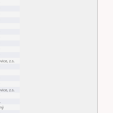
vice, z.s.
vice, z.s.
.
ný