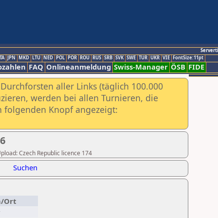
Servert
TA
JPN
MKD
LTU
NED
POL
POR
ROU
RUS
SRB
SVK
SWE
TUR
UKR
VIE
FontSize:11pt
ozahlen
FAQ
Onlineanmeldung
Swiss-Manager
ÖSB
FIDE
urchforsten aller Links (täglich 100.000
ieren, werden bei allen Turnieren, die
ch folgenden Knopf angezeigt:
26
 Upload: Czech Republic licence 174
Suchen
n/Ort