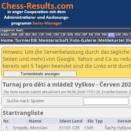
Logged on: Gast
Arabic
ARM
AZE
BIH
BUL
CAT
CHN
CRO
CZE
DEN
ENG
ESP
FAI
FIN
FRA
GER
GRE
INA
I
Home
TurnierDB
Meisterschaft
Foto-Galerie
Meldekartei
El
Hinweis: Um die Serverbelastung durch das tägliche D
Seiten und mehr) von Google, Yahoo und Co zu reduz
bereits seit 5 Tagen beendet sind die Links erst dur
Turnaj pro děti a mládež Vyškov - Červen 20
Die Seite wurde zuletzt aktualisiert am 08.06.2026 17:51:28, Ersteller/Letzter
Suche nach Spieler
Startrangliste
Nr.
Name
Ident
Land
Elo
Typ
Verei
1
Snopek, Miroslav
51101
CZE
1345
Šachy Vyškov